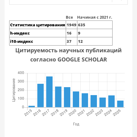
Все
Начиная с 2021 г.
Статистика цитирования
1949
635
h-индекс
16
9
i10-индекс
37
12
Цитируемость научных публикаций
согласно GOOGLE SCHOLAR