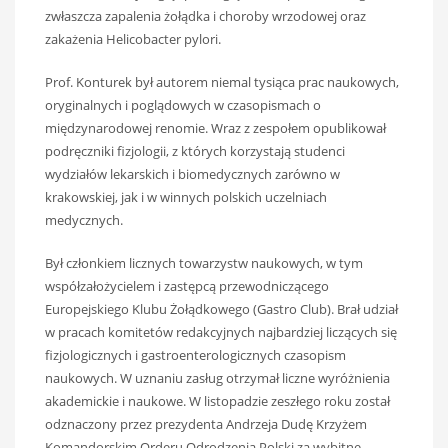
zwłaszcza zapalenia żołądka i choroby wrzodowej oraz
zakażenia Helicobacter pylori.
Prof. Konturek był autorem niemal tysiąca prac naukowych,
oryginalnych i poglądowych w czasopismach o
międzynarodowej renomie. Wraz z zespołem opublikował
podręczniki fizjologii, z których korzystają studenci
wydziałów lekarskich i biomedycznych zarówno w
krakowskiej, jak i w winnych polskich uczelniach
medycznych.
Był członkiem licznych towarzystw naukowych, w tym
współzałożycielem i zastępcą przewodniczącego
Europejskiego Klubu Żołądkowego (Gastro Club). Brał udział
w pracach komitetów redakcyjnych najbardziej liczących się
fizjologicznych i gastroenterologicznych czasopism
naukowych. W uznaniu zasług otrzymał liczne wyróżnienia
akademickie i naukowe. W listopadzie zeszłego roku został
odznaczony przez prezydenta Andrzeja Dudę Krzyżem
Komandorskim Orderu Odrodzenia Polski za wybitne