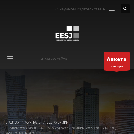
О научном издательстве ►
Анкета
◄ Меню сайта
автора
ГЛАВНАЯ
ЖУРНАЛЫ
БЕЗ РУБРИКИ
KRAKÓW/ ZMARŁ PROF. STANISŁAW KONTUREK, WYBITNY FIZJOLOG,
GASTROENTEROLOG