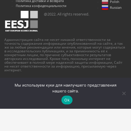
Политика доставки и возврата
Polish
Политика конфиденциальности
Russian
@2022. All rights reserved.
Администрация сайта не несет никакой ответственности за
точность содержания информации опубликованной на сайте, а так
же за любые рекомендации или мнения, которые могут содержаться
в исследовательских публикациях, и за применимость её к
конкретным лицам, по причине субъективности результатов
авторских исследований. Кроме того, поскольку интернет не
обеспечивает в полной мере надежной защиты информации, Сайт
не несет ответственности за информацию, присылаемую через
интернет.
Мы используем куки для наилучшего представления
нашего сайта.
Ok