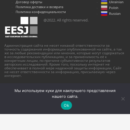
Договор оферты
Ukrainian
Политика доставки и возврата
Polish
Политика конфиденциальности
Russian
@2022. All rights reserved.
Администрация сайта не несет никакой ответственности за
точность содержания информации опубликованной на сайте, а так
же за любые рекомендации или мнения, которые могут содержаться
в исследовательских публикациях, и за применимость её к
конкретным лицам, по причине субъективности результатов
авторских исследований. Кроме того, поскольку интернет не
обеспечивает в полной мере надежной защиты информации, Сайт
не несет ответственности за информацию, присылаемую через
интернет.
Мы используем куки для наилучшего представления
нашего сайта.
Ok