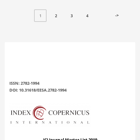
->
2
3
4
1
ISSN: 2782-1994
DOI: 10.31618/EESA.2782-1994
ICI Journal Master List 2019