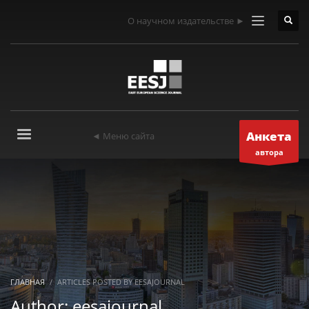
О научном издательстве ►
Анкета
◄ Меню сайта
автора
ГЛАВНАЯ
ARTICLES POSTED BY EESAJOURNAL
Author:
eesajournal