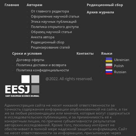
Главная
Авторам
Редакционный сбор
От главного редактора
Архив журнала
Оформление научной статьи
Этика научных публикаций
Политика открытого доступа
Образец научной статьи
Анкета автора
Редакционный сбор
Рецензирование статей
Сроки и условия
Контакты
Языки
Договор оферты
Ukrainian
Политика доставки и возврата
Polish
Политика конфиденциальности
Russian
@2022. All rights reserved.
Администрация сайта не несет никакой ответственности за
точность содержания информации опубликованной на сайте, а так
же за любые рекомендации или мнения, которые могут содержаться
в исследовательских публикациях, и за применимость её к
конкретным лицам, по причине субъективности результатов
авторских исследований. Кроме того, поскольку интернет не
обеспечивает в полной мере надежной защиты информации, Сайт
не несет ответственности за информацию, присылаемую через