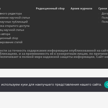
м
Редакционный сбор
Архив журнала
Сроки 
авного редактора
Дого
ление научной статьи
Поли
 научных публикаций
Поли
ика открытого доступа
ец научной статьи
а автора
ционный сбор
зирование статей
ности за точность содержания информации опубликованной на сайт
бликациях, и за применимость её к конкретным лицам, по причине
обеспечивает в полной мере надежной защиты информации, Сайт не
 используем куки для наилучшего представления нашего сайта.