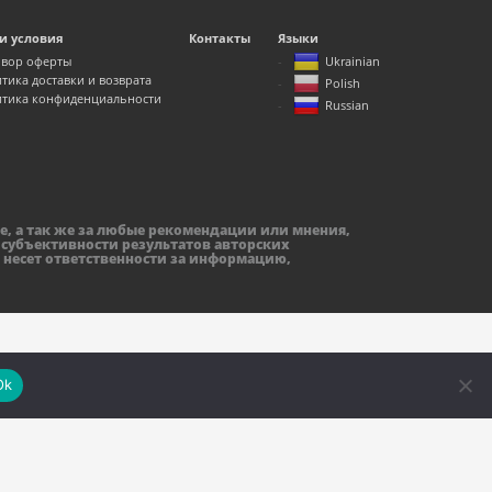
и условия
Контакты
Языки
вор оферты
Ukrainian
тика доставки и возврата
Polish
тика конфиденциальности
Russian
е, а так же за любые рекомендации или мнения,
 субъективности результатов авторских
 несет ответственности за информацию,
Ok