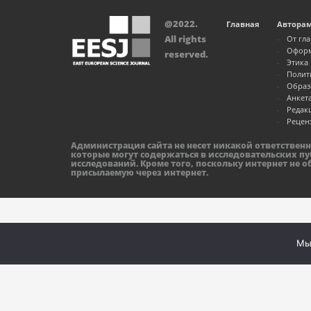
@2022.
Главная
Автора
All rights
От гл
Оформ
reserved.
Этика
Полит
Образ
Анкет
Редак
Рецен
Администрация сайта не несет никакой ответствен
которые могут содержаться в исследовательских пу
исследований. Кроме того, поскольку интернет не 
присылаемую через интернет.
Мы