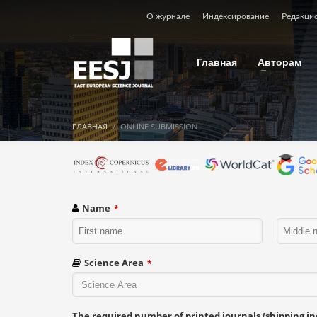
О журнале
Индексирование
Редакци
Главная
Авторам
ГЛАВНАЯ
ONLINE SUBMISSION
Name
*
Science Area
*
The required number of printed journals (shipping inc