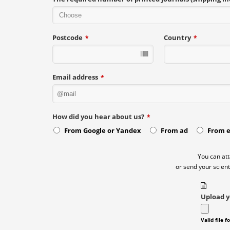
Postcode
Country
*
*
Email address
*
How did you hear about us?
*
From Google or Yandex
From ad
From 
You can att
or send your scient
Upload y
Valid file f