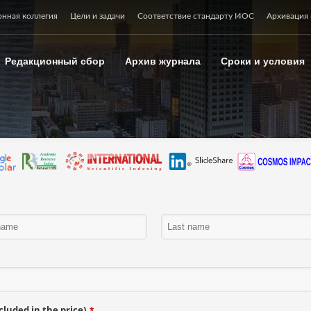
онная коллегия
Цели и задачи
Соответствие стандарту I4OC
Архивация 
Редакционный сбор
Архив журнала
Сроки и условия
luded in the price)
*