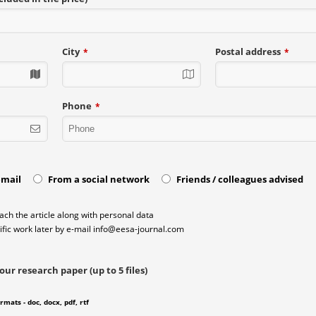
City
Postal address
*
*
Phone
*
email
From a social network
Friends / colleagues advised
ach the article along with personal data
ific work later by e-mail
info@eesa-journal.com
our research paper (up to 5 files)
ormats - doc, docx, pdf, rtf