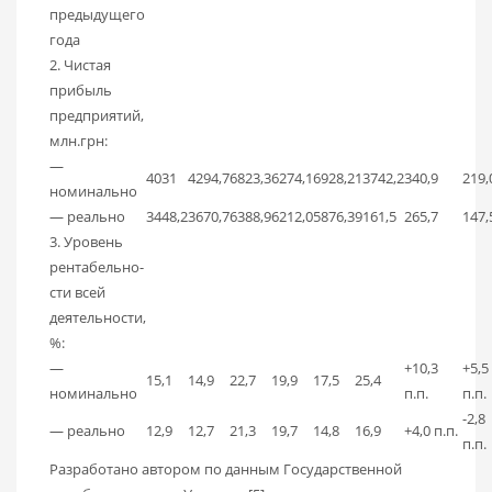
предыдущего
года
2. Чистая
прибыль
предприятий,
млн.грн:
—
4031
4294,7
6823,3
6274,1
6928,2
13742,2
340,9
219,
номинально
— реально
3448,2
3670,7
6388,9
6212,0
5876,3
9161,5
265,7
147,
3. Уровень
рентабель­но­
сти всей
деятельности,
%:
—
+10,3
+5,5
15,1
14,9
22,7
19,9
17,5
25,4
номинально
п.п.
п.п.
-2,8
— реально
12,9
12,7
21,3
19,7
14,8
16,9
+4,0 п.п.
п.п.
Разработано автором по данным Государственной