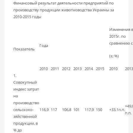
Финансовый результат деятельности предприятий по
производству продукции животноводства Украины за
2010-2015 годы
Изменения 
2015г. по
сравнению с
Года
Показатель
(±; %)
2010
2011
2012
2013
2014
2015
2010
201
1.
Совокупный
индекс затрат
на
производство
+49,
сельскохо­
116,9
117
106,8
101
117,9
150
+33,1п.п.
п.п.
зяйственной
продукции, в
% до