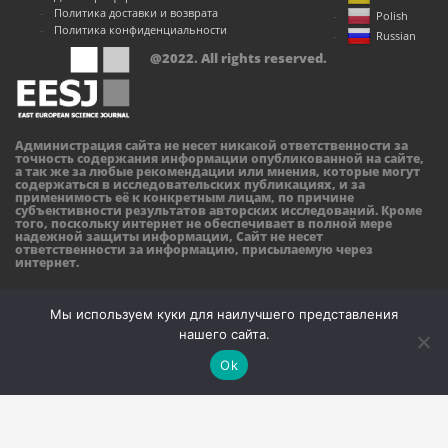
Политика доставки и возврата
Polish
Политика конфиденциальности
Russian
@2022. All rights reserved.
Администрация сайта не несет никакой ответственности за
точность содержания информации опубликованной на сайте,
а так же за любые рекомендации или мнения, которые могут
содержаться в исследовательских публикациях, и за
применимость её к конкретным лицам, по причине
субъективности результатов авторских исследований. Кроме
того, поскольку интернет не обеспечивает в полной мере
надежной защиты информации, Сайт не несет
ответственности за информацию, присылаемую через
интернет.
Мы используем куки для наилучшего представления
нашего сайта.
Ok