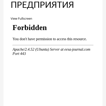
ПРЕДПРИЯТИЯ
View Fullscreen
Перейти
к
содержимому
PDF