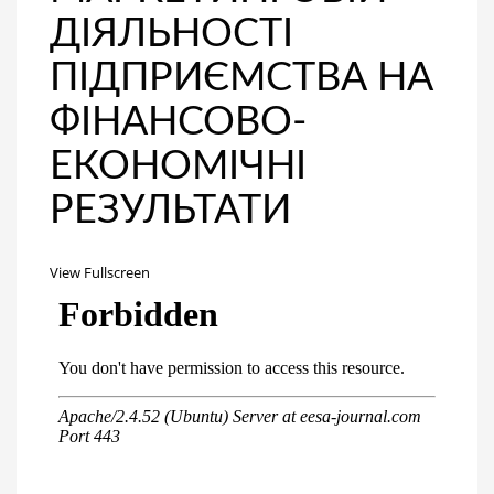
ДІЯЛЬНОСТІ
ПІДПРИЄМСТВА НА
ФІНАНСОВО-
ЕКОНОМІЧНІ
РЕЗУЛЬТАТИ
View Fullscreen
Перейти
к
содержимому
PDF