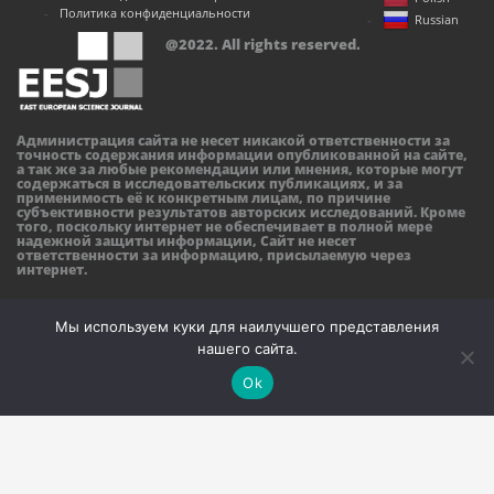
Политика конфиденциальности
Russian
@2022. All rights reserved.
Администрация сайта не несет никакой ответственности за
точность содержания информации опубликованной на сайте,
а так же за любые рекомендации или мнения, которые могут
содержаться в исследовательских публикациях, и за
применимость её к конкретным лицам, по причине
субъективности результатов авторских исследований. Кроме
того, поскольку интернет не обеспечивает в полной мере
надежной защиты информации, Сайт не несет
ответственности за информацию, присылаемую через
интернет.
Мы используем куки для наилучшего представления
нашего сайта.
Ok