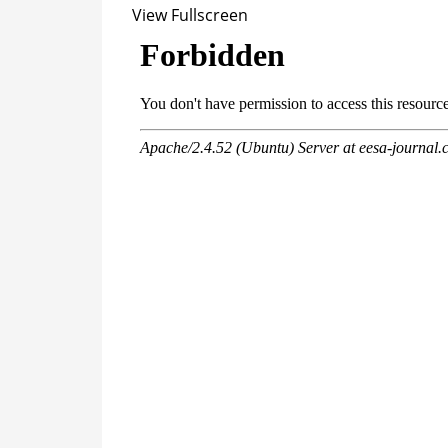
View Fullscreen
Перейти
к
содержимому
PDF