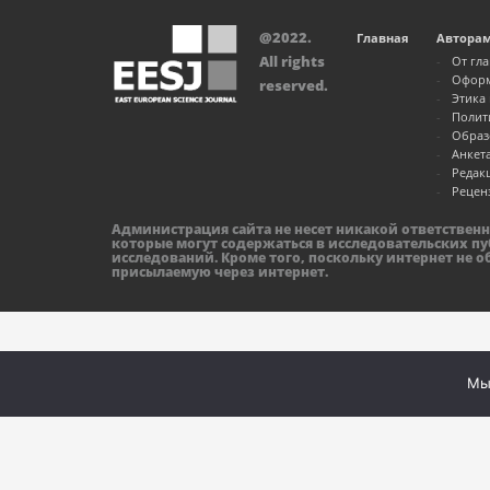
@2022.
Главная
Автора
All rights
От гл
Оформ
reserved.
Этика
Полит
Образ
Анкет
Редак
Рецен
Администрация сайта не несет никакой ответствен
которые могут содержаться в исследовательских пу
исследований. Кроме того, поскольку интернет не 
присылаемую через интернет.
Мы