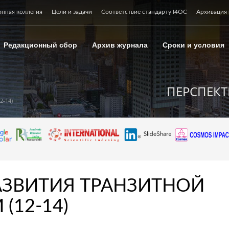
онная коллегия
Цели и задачи
Соответствие стандарту I4OC
Архивация 
Редакционный сбор
Архив журнала
Сроки и условия
ПЕРСПЕКТ
-14)
АЗВИТИЯ ТРАНЗИТНОЙ
(12-14)