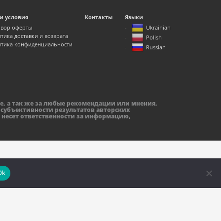
и условия
Контакты
Языки
вор оферты
Ukrainian
тика доставки и возврата
Polish
тика конфиденциальности
Russian
е, а так же за любые рекомендации или мнения,
 субъективности результатов авторских
 несет ответственности за информацию,
Ok