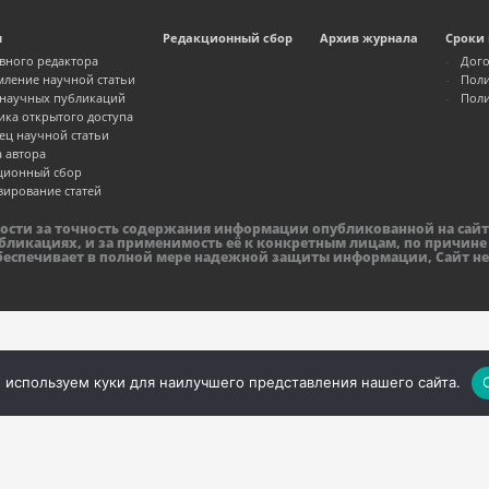
м
Редакционный сбор
Архив журнала
Сроки 
авного редактора
Дого
ление научной статьи
Поли
 научных публикаций
Поли
ика открытого доступа
ец научной статьи
а автора
ционный сбор
зирование статей
ности за точность содержания информации опубликованной на сайт
бликациях, и за применимость её к конкретным лицам, по причине
обеспечивает в полной мере надежной защиты информации, Сайт не
 используем куки для наилучшего представления нашего сайта.