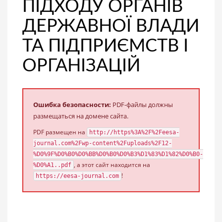
ПІДХОДУ ОРГАНІВ
ДЕРЖАВНОЇ ВЛАДИ
ТА ПІДПРИЄМСТВ І
ОРГАНІЗАЦІЙ
Ошибка безопасности:
PDF-файлы должны
размещаться на домене сайта.
PDF размещен на
http://https%3A%2F%2Feesa-
journal.com%2Fwp-content%2Fuploads%2F12-
%D0%9F%D0%B0%D0%BB%D0%B0%D0%B3%D1%83%D1%82%D0%B0-
, а этот сайт находится на
%D0%A1..pdf
!
https://eesa-journal.com