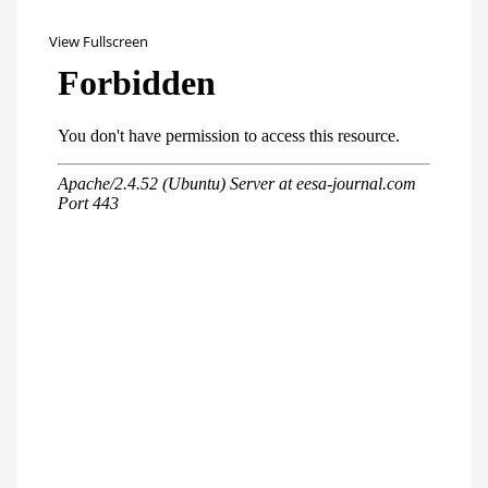
View Fullscreen
Перейти
к
содержимому
PDF