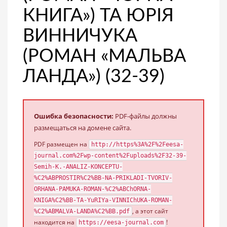
КНИГА») ТА ЮРІЯ
ВИННИЧУКА
(РОМАН «МАЛЬВА
ЛАНДА») (32-39)
Ошибка безопасности:
PDF-файлы должны
размещаться на домене сайта.
PDF размещен на
http://https%3A%2F%2Feesa-
journal.com%2Fwp-content%2Fuploads%2F32-39-
Semih-K.-ANALIZ-KONCEPTU-
%C2%ABPROSTIR%C2%BB-NA-PRIKLADI-TVORIV-
ORHANA-PAMUKA-ROMAN-%C2%ABChORNA-
KNIGA%C2%BB-TA-YuRIYa-VINNIChUKA-ROMAN-
, а этот сайт
%C2%ABMALVA-LANDA%C2%BB.pdf
находится на
!
https://eesa-journal.com