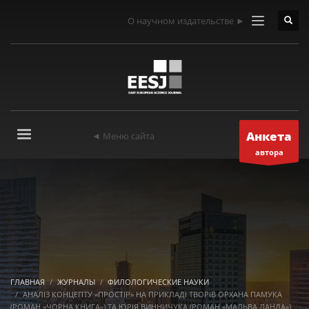
О научном издательстве ►
Анкета
◄ Меню сайта
автора
ГЛАВНАЯ
ЖУРНАЛЫ
ФИЛОЛОГИЧЕСКИЕ НАУКИ
АНАЛІЗ КОНЦЕПТУ «ПРОСТІР» НА ПРИКЛАДІ ТВОРІВ ОРХАНА ПАМУКА
(РОМАН «ЧОРНА КНИГА») ТА ЮРІЯ ВИННИЧУКА (РОМАН «МАЛЬВА ЛАНДА»)