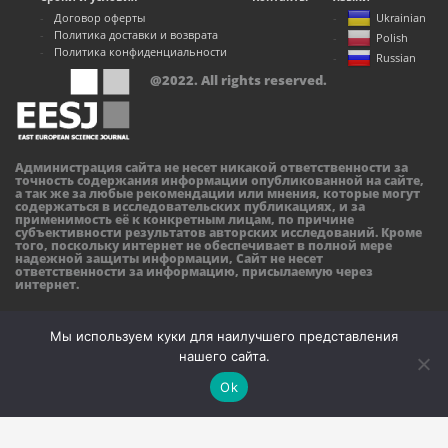
Договор оферты
Ukrainian
Политика доставки и возврата
Polish
Политика конфиденциальности
Russian
@2022. All rights reserved.
Администрация сайта не несет никакой ответственности за
точность содержания информации опубликованной на сайте,
а так же за любые рекомендации или мнения, которые могут
содержаться в исследовательских публикациях, и за
применимость её к конкретным лицам, по причине
субъективности результатов авторских исследований. Кроме
того, поскольку интернет не обеспечивает в полной мере
надежной защиты информации, Сайт не несет
ответственности за информацию, присылаемую через
интернет.
Мы используем куки для наилучшего представления
нашего сайта.
Ok