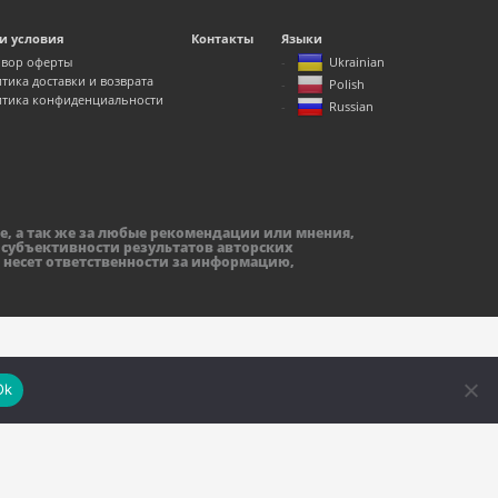
и условия
Контакты
Языки
вор оферты
Ukrainian
тика доставки и возврата
Polish
тика конфиденциальности
Russian
е, а так же за любые рекомендации или мнения,
 субъективности результатов авторских
 несет ответственности за информацию,
Ok