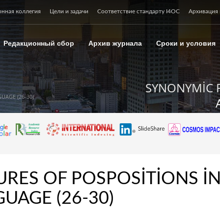
онная коллегия
Цели и задачи
Соответствие стандарту I4OC
Архивация 
Редакционный сбор
Архив журнала
Сроки и условия
SYNONYMİC F
UAGE (26-30)
RES OF POSPOSİTİONS İ
UAGE (26-30)