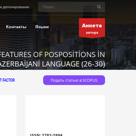
и депонирование
Анкета
Контакты
Языки
автора
EATURES OF POSPOSİTİONS İN
AZERBAİJANİ LANGUAGE (26-30)
Подать статью в SCOPUS
N
ISSN: 2782-1994