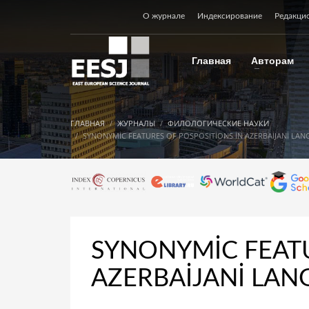
О журнале
Индексирование
Редакци
Главная
Авторам
ГЛАВНАЯ
ЖУРНАЛЫ
ФИЛОЛОГИЧЕСКИЕ НАУКИ
SYNONYMİC FEATURES OF POSPOSİTİONS İN AZERBAİJANİ LANG
SYNONYMİC FEATU
AZERBAİJANİ LANG