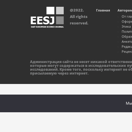
@2022.
Главная
Автора
All rights
От гл
Оформ
reserved.
Этика
Полит
Образ
Анкет
Редак
Рецен
Администрация сайта не несет никакой ответствен
которые могут содержаться в исследовательских пу
исследований. Кроме того, поскольку интернет не 
присылаемую через интернет.
Мы