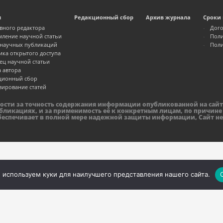
м
Редакционный сбор
Архив журнала
Сроки 
авного редактора
Дого
ление научной статьи
Поли
 научных публикаций
Поли
ика открытого доступа
ец научной статьи
а автора
ционный сбор
зирование статей
ности за точность содержания информации опубликованной на сайт
бликациях, и за применимость её к конкретным лицам, по причине
обеспечивает в полной мере надежной защиты информации, Сайт не
 используем куки для наилучшего представления нашего сайта.