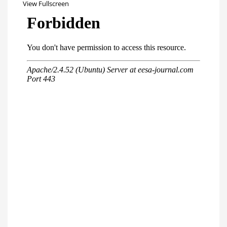
View Fullscreen
Перейти
к
содержимому
PDF