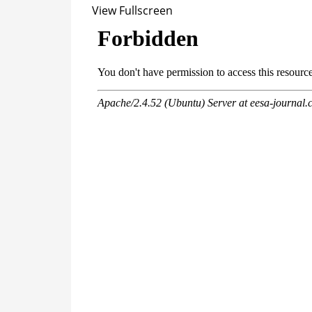
View Fullscreen
Перейти
к
содержимому
PDF