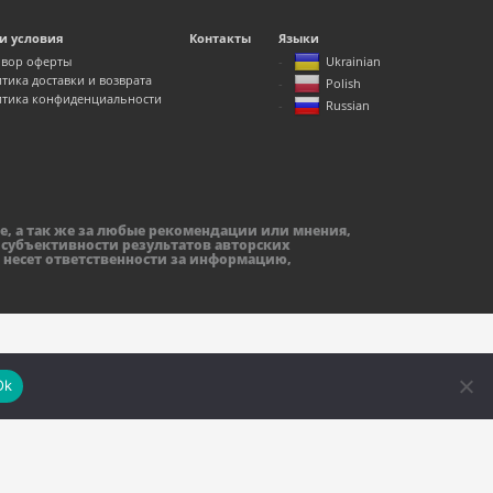
и условия
Контакты
Языки
вор оферты
Ukrainian
тика доставки и возврата
Polish
тика конфиденциальности
Russian
е, а так же за любые рекомендации или мнения,
 субъективности результатов авторских
 несет ответственности за информацию,
Ok