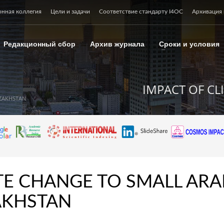
онная коллегия
Цели и задачи
Соответствие стандарту I4OC
Архивация 
Редакционный сбор
Архив журнала
Сроки и условия
IMPACT OF CL
AZAKHSTAN
TE CHANGE TO SMALL ARA
AKHSTAN