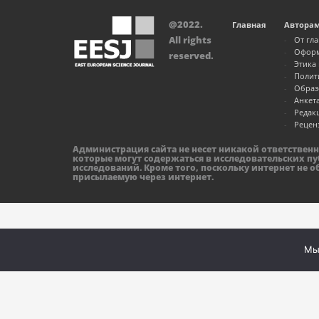
@2022.
Главная
Автора
All rights
От гл
Оформ
reserved.
Этика
Полит
Образ
Анкет
Редак
Рецен
Администрация сайта не несет никакой ответствен
которые могут содержаться в исследовательских пу
исследований. Кроме того, поскольку интернет не 
присылаемую через интернет.
Мы