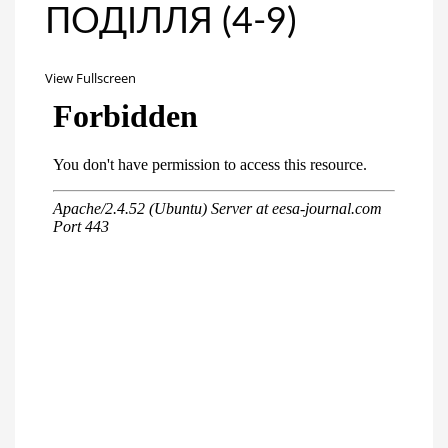
ПОДІЛЛЯ (4-9)
View Fullscreen
Перейти
к
содержимому
PDF