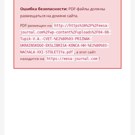
Ошибка безопасности:
PDF-файлы должны
размещаться на домене сайта.
PDF размещен на
http://https%3A%2F%2Feesa-
journal.com%2Fwp-content%2Fuploads%2F04-08-
Tupik-V.A.-CVET-%E2%80%93-PRIZNAK-
UKRAINSKOGO-EKSLIBRISA-KONCA-HH-%E2%80%93-
, а этот сайт
NAChALA-XXI-STOLETIYa.pdf
находится на
!
https://eesa-journal.com