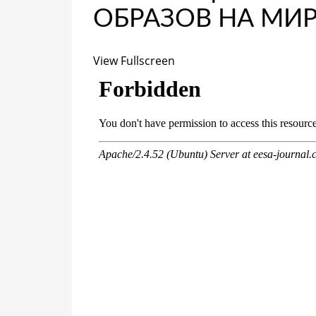
ОБРАЗОВ НА МИР
View Fullscreen
Перейти
к
содержимому
PDF