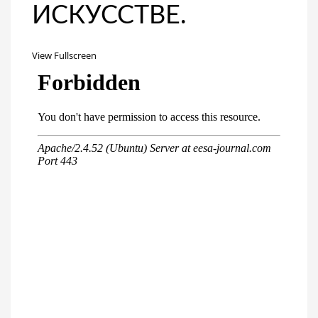
ИСКУССТВЕ.
View Fullscreen
Перейти
к
содержимому
PDF