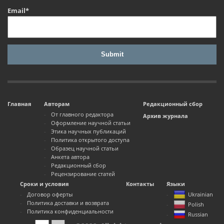
Email*
Главная
Авторам
Редакционный сбор
От главного редактора
Архив журнала
Оформление научной статьи
Этика научных публикаций
Политика открытого доступа
Образец научной статьи
Анкета автора
Редакционный сбор
Рецензирование статей
Сроки и условия
Контакты
Языки
Договор оферты
Ukrainian
Политика доставки и возврата
Polish
Политика конфиденциальности
Russian