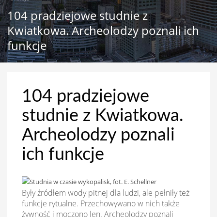
104 pradziejowe studnie z
Kwiatkowa. Archeolodzy poznali ich
funkcje
104 pradziejowe
studnie z Kwiatkowa.
Archeolodzy poznali
ich funkcje
Były źródłem wody pitnej dla ludzi, ale pełniły też
funkcje rytualne. Przechowywano w nich także
żywność i moczono len. Archeolodzy poznali