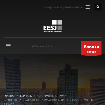
О научном издательстве ►
Анкета
◄ Меню сайта
автора
ГЛАВНАЯ
ЖУРНАЛЫ
ИСТОРИЧЕСКИЕ НАУКИ
104 PRADZIEJOWE STUDNIE Z KWIATKOWA. ARCHEOLODZY POZNALI ICH
FUNKCJE