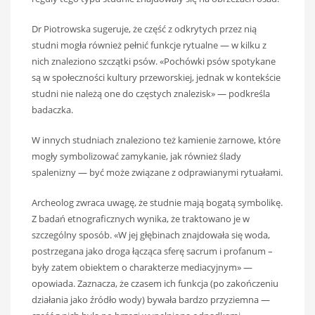
Dr Piotrowska sugeruje, że część z odkrytych przez nią
studni mogła również pełnić funkcje rytualne — w kilku z
nich znaleziono szczątki psów. «Pochówki psów spotykane
są w społeczności kultury przeworskiej, jednak w kontekście
studni nie należą one do częstych znalezisk» — podkreśla
badaczka.
W innych studniach znaleziono też kamienie żarnowe, które
mogły symbolizować zamykanie, jak również ślady
spalenizny — być może związane z odprawianymi rytuałami.
Archeolog zwraca uwagę, że studnie mają bogatą symbolikę.
Z badań etnograficznych wynika, że traktowano je w
szczególny sposób. «W jej głębinach znajdowała się woda,
postrzegana jako droga łącząca sferę sacrum i profanum –
były zatem obiektem o charakterze mediacyjnym» —
opowiada. Zaznacza, że czasem ich funkcja (po zakończeniu
działania jako źródło wody) bywała bardzo przyziemna —