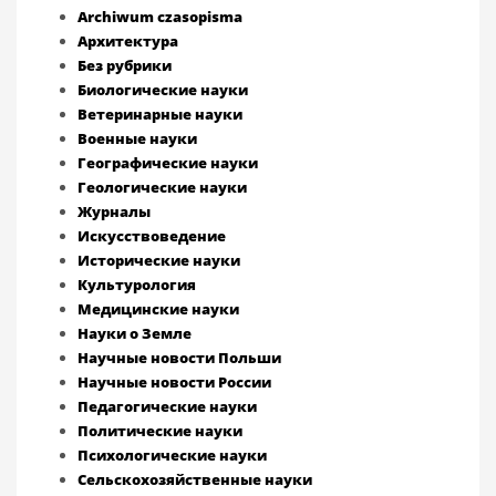
Archiwum czasopisma
Архитектура
Без рубрики
Биологические науки
Ветеринарные науки
Военные науки
Географические науки
Геологические науки
Журналы
Искусствоведение
Исторические науки
Культурология
Медицинские науки
Науки о Земле
Научные новости Польши
Научные новости России
Педагогические науки
Политические науки
Психологические науки
Сельскохозяйственные науки