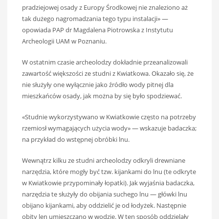
pradziejowej osady z Europy Środkowej nie znaleziono aż
tak dużego nagromadzania tego typu instalacji» —
opowiada PAP dr Magdalena Piotrowska z Instytutu
Archeologii UAM w Poznaniu.
W ostatnim czasie archeolodzy dokładnie przeanalizowali
zawartość większości ze studni z Kwiatkowa. Okazało się, że
nie służyły one wyłącznie jako źródło wody pitnej dla
mieszkańców osady, jak można by się było spodziewać.
«Studnie wykorzystywano w Kwiatkowie często na potrzeby
rzemiosł wymagających użycia wody» — wskazuje badaczka;
na przykład do wstępnej obróbki lnu.
Wewnątrz kilku ze studni archeolodzy odkryli drewniane
narzędzia, które mogły być tzw. kijankami do lnu (te odkryte
w Kwiatkowie przypominały łopatki). Jak wyjaśnia badaczka,
narzędzia te służyły do obijania suchego lnu — główki lnu
obijano kijankami, aby oddzielić je od łodyżek. Następnie
obity len umieszczano w wodzie. W ten sposób oddzielały