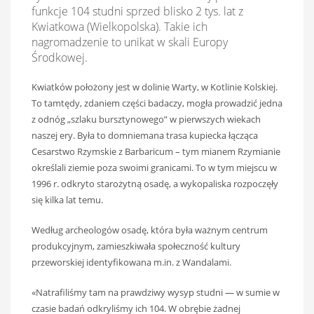
funkcje 104 studni sprzed blisko 2 tys. lat z
Kwiatkowa (Wielkopolska). Takie ich
nagromadzenie to unikat w skali Europy
Środkowej.
Kwiatków położony jest w dolinie Warty, w Kotlinie Kolskiej.
To tamtędy, zdaniem części badaczy, mogła prowadzić jedna
z odnóg „szlaku bursztynowego” w pierwszych wiekach
naszej ery. Była to domniemana trasa kupiecka łącząca
Cesarstwo Rzymskie z Barbaricum – tym mianem Rzymianie
określali ziemie poza swoimi granicami. To w tym miejscu w
1996 r. odkryto starożytną osadę, a wykopaliska rozpoczęły
się kilka lat temu.
Według archeologów osadę, która była ważnym centrum
produkcyjnym, zamieszkiwała społeczność kultury
przeworskiej identyfikowana m.in. z Wandalami.
«Natrafiliśmy tam na prawdziwy wysyp studni — w sumie w
czasie badań odkryliśmy ich 104. W obrębie żadnej