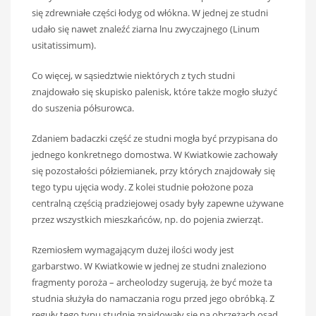
się zdrewniałe części łodyg od włókna. W jednej ze studni
udało się nawet znaleźć ziarna lnu zwyczajnego (Linum
usitatissimum).
Co więcej, w sąsiedztwie niektórych z tych studni
znajdowało się skupisko palenisk, które także mogło służyć
do suszenia półsurowca.
Zdaniem badaczki część ze studni mogła być przypisana do
jednego konkretnego domostwa. W Kwiatkowie zachowały
się pozostałości półziemianek, przy których znajdowały się
tego typu ujęcia wody. Z kolei studnie położone poza
centralną częścią pradziejowej osady były zapewne używane
przez wszystkich mieszkańców, np. do pojenia zwierząt.
Rzemiosłem wymagającym dużej ilości wody jest
garbarstwo. W Kwiatkowie w jednej ze studni znaleziono
fragmenty poroża – archeolodzy sugerują, że być może ta
studnia służyła do namaczania rogu przed jego obróbką. Z
reguły tego typu studnie znajdowały się na obrzeżach osad.