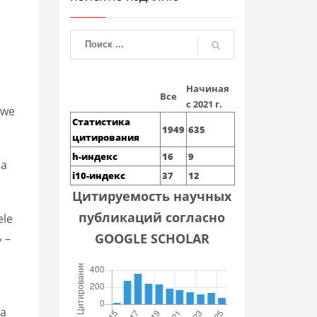
Начиная
Все
с 2021 г.
owe
Статистика
1949
635
цитирования
h-индекс
16
9
ia
i10-индекс
37
12
Цитируемость научных
публикаций согласно
ele
GOOGLE SCHOLAR
 –
ia