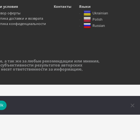
и условия
Контакты
Языки
вор оферты
Ukrainian
тика доставки и возврата
Polish
тика конфиденциальности
Russian
е, а так же за любые рекомендации или мнения,
 субъективности результатов авторских
 несет ответственности за информацию,
Ok