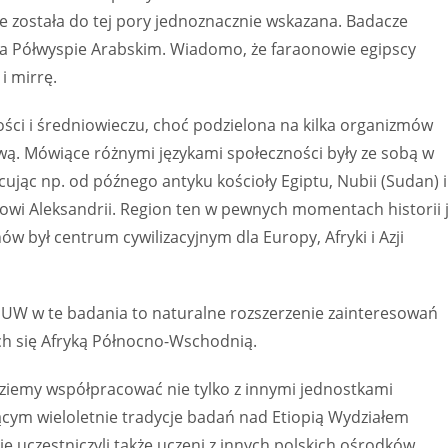
 nie została do tej pory jednoznacznie wskazana. Badacze
zy na Półwyspie Arabskim. Wiadomo, że faraonowie egipscy
i mirrę.
ci i średniowieczu, choć podzielona na kilka organizmów
wą. Mówiące różnymi językami społeczności były ze sobą w
cując np. od późnego antyku kościoły Egiptu, Nubii (Sudan) i
powi Aleksandrii. Region ten w pewnych momentach historii 
ów był centrum cywilizacyjnym dla Europy, Afryki i Azji
UW w te badania to naturalne rozszerzenie zainteresowań
h się Afryką Północno-Wschodnią.
emy współpracować nie tylko z innymi jednostkami
cym wieloletnie tradycje badań nad Etiopią Wydziałem
cie uczestniczyli także uczeni z innych polskich ośrodków