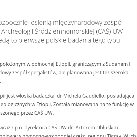
rozpocznie jesienią międzynarodowy zespół
 Archeologii Śródziemnomorskiej (CAŚ) UW
edą to pierwsze polskie badania tego typu
y położonym w północnej Etiopii, graniczącym z Sudanem i
owy zespół specjalistów, ale planowana jest też szeroka
.
i jest włoska badaczka, dr Michela Gaudiello, posiadająca
ologicznych w Etiopii. Została mianowana na tę funkcję w
szonego przez CAŚ UW.
 wraz z p.o. dyrektora CAŚ UW dr. Arturem Obłuskim
hniowe w północno-wschodniej części regionu Tigray. W ich