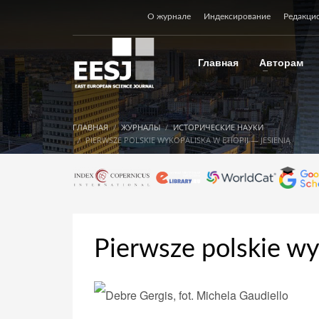
О журнале
Индексирование
Редакци
Главная
Авторам
ГЛАВНАЯ
ЖУРНАЛЫ
ИСТОРИЧЕСКИЕ НАУКИ
PIERWSZE POLSKIE WYKOPALISKA W ETIOPII — JESIENIĄ
Pierwsze polskie wyk