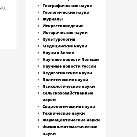
Географические науки
ki.
Геологические науки
Журналы
Искусствоведение
Исторические науки
Культурология
Медицинские науки
Науки о Земле
Научные новости Польши
Научные новости России
Педагогические науки
Политические науки
Психологические науки
Сельскохозяйственные
науки
Социологические науки
Технические науки
Фармацевтические науки
Физико-математические
науки