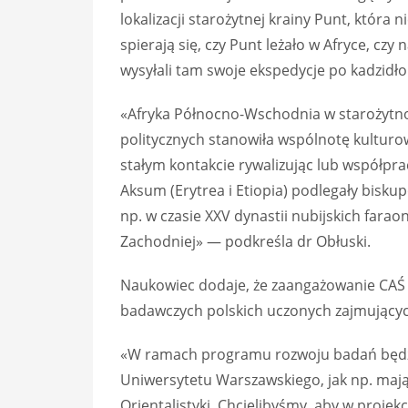
lokalizacji starożytnej krainy Punt, która
spierają się, czy Punt leżało w Afryce, c
wysyłali tam swoje ekspedycje po kadzidło 
«Afryka Północno-Wschodnia w starożytnoś
politycznych stanowiła wspólnotę kulturo
stałym kontakcie rywalizując lub współpra
Aksum (Erytrea i Etiopia) podlegały bisku
np. w czasie XXV dynastii nubijskich faraon
Zachodniej» — podkreśla dr Obłuski.
Naukowiec dodaje, że zaangażowanie CAŚ 
badawczych polskich uczonych zajmującyc
«W ramach programu rozwoju badań będzi
Uniwersytetu Warszawskiego, jak np. mają
Orientalistyki. Chcielibyśmy, aby w projek