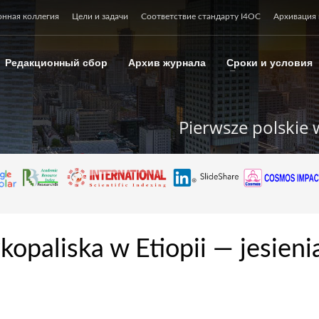
онная коллегия
Цели и задачи
Соответствие стандарту I4OC
Архивация 
Редакционный сбор
Архив журнала
Сроки и условия
Pierwsze polskie 
opaliska w Etiopii — jesieni