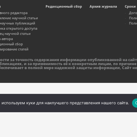
м
Редакционный сбор
Архив журнала
Сроки 
авного редактора
Дого
ление научной статьи
Поли
 научных публикаций
Поли
ика открытого доступа
ец научной статьи
а автора
ционный сбор
зирование статей
ности за точность содержания информации опубликованной на сайт
бликациях, и за применимость её к конкретным лицам, по причине
обеспечивает в полной мере надежной защиты информации, Сайт не
 используем куки для наилучшего представления нашего сайта.