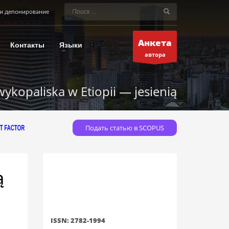
и депонирование
Анкета
Контакты
Языки
автора
wykopaliska w Etiopii — jesienią
Подать статью в SCOPUS
ą
ISSN: 2782-1994