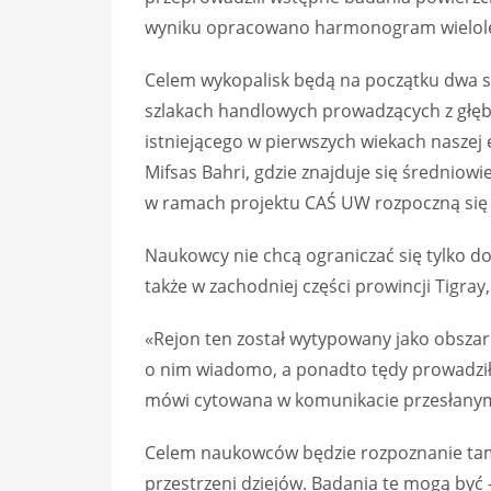
wyniku opracowano harmonogram wielole
Celem wykopalisk będą na początku dwa s
szlakach handlowych prowadzących z głębi
istniejącego w pierwszych wiekach naszej 
Mifsas Bahri, gdzie znajduje się średniow
w ramach projektu CAŚ UW rozpoczną się j
Naukowcy nie chcą ograniczać się tylko d
także w zachodniej części prowincji Tigray
«Rejon ten został wytypowany jako obszar 
o nim wiadomo, a ponadto tędy prowadził,
mówi cytowana w komunikacie przesłanym
Celem naukowców będzie rozpoznanie tamte
przestrzeni dziejów. Badania te mogą być