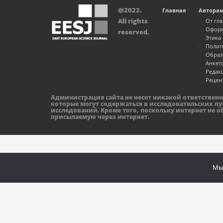
@2022.
Главная
Автора
All rights
От гл
Оформ
reserved.
Этика
Полит
Образ
Анкет
Редак
Рецен
Администрация сайта не несет никакой ответствен
которые могут содержаться в исследовательских пу
исследований. Кроме того, поскольку интернет не 
присылаемую через интернет.
Мы