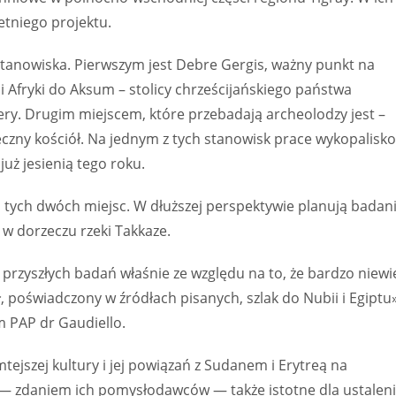
tniego projektu.
tanowiska. Pierwszym jest Debre Gergis, ważny punkt na
 Afryki do Aksum – stolicy chrześcijańskiego państwa
ery. Drugim miejscem, które przebadają archeolodzy jest –
ieczny kościół. Na jednym z tych stanowisk prace wykopalisk
uż jesienią tego roku.
o tych dwóch miejsc. W dłuższej perspektywie planują badan
, w dorzeczu rzeki Takkaze.
przyszłych badań właśnie ze względu na to, że bardzo niewi
 poświadczony w źródłach pisanych, szlak do Nubii i Egiptu»
 PAP dr Gaudiello.
jszej kultury i jej powiązań z Sudanem i Erytreą na
 — zdaniem ich pomysłodawców — także istotne dla ustalen