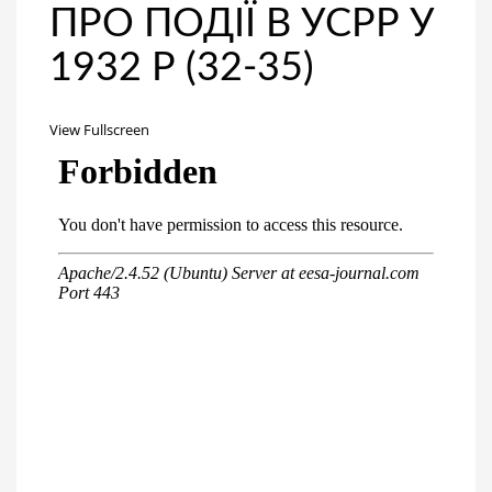
ПРО ПОДІЇ В УСРР У
1932 Р (32-35)
View Fullscreen
Перейти
к
содержимому
PDF