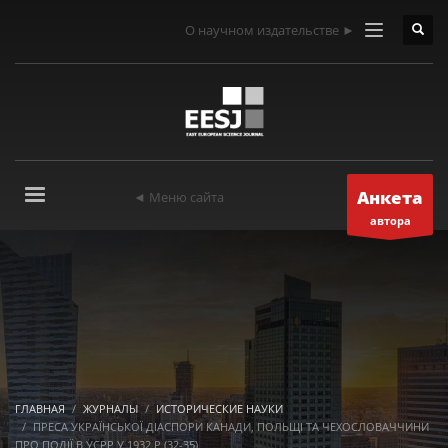
О научном издательстве ►
Анкета
◄ Меню сайта
автора
ГЛАВНАЯ
ЖУРНАЛЫ
ИСТОРИЧЕСКИЕ НАУКИ
ПРЕСА УКРАЇНСЬКОЇ ДІАСПОРИ КАНАДИ, ПОЛЬЩІ ТА ЧЕХОСЛОВАЧЧИНИ
ПРО ПОДІЇ В УСРР У 1932 Р (32-35)