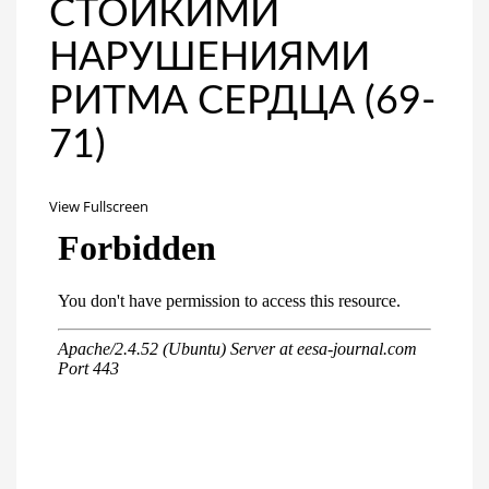
СТОЙКИМИ
НАРУШЕНИЯМИ
РИТМА СЕРДЦА (69-
71)
View Fullscreen
Перейти
к
содержимому
PDF