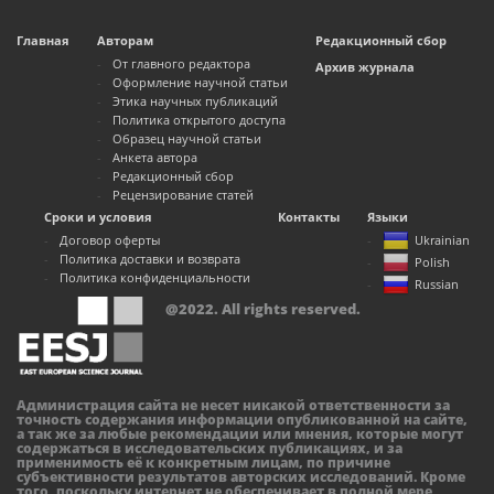
Главная
Авторам
Редакционный сбор
От главного редактора
Архив журнала
Оформление научной статьи
Этика научных публикаций
Политика открытого доступа
Образец научной статьи
Анкета автора
Редакционный сбор
Рецензирование статей
Сроки и условия
Контакты
Языки
Договор оферты
Ukrainian
Политика доставки и возврата
Polish
Политика конфиденциальности
Russian
@2022. All rights reserved.
Администрация сайта не несет никакой ответственности за
точность содержания информации опубликованной на сайте,
а так же за любые рекомендации или мнения, которые могут
содержаться в исследовательских публикациях, и за
применимость её к конкретным лицам, по причине
субъективности результатов авторских исследований. Кроме
того, поскольку интернет не обеспечивает в полной мере