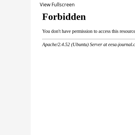
View Fullscreen
Перейти
к
содержимому
PDF