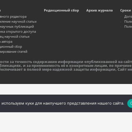
м
Редакционный сбор
Архив журнала
Сроки 
авного редактора
Дого
ление научной статьи
Поли
 научных публикаций
Поли
ика открытого доступа
ец научной статьи
а автора
ционный сбор
зирование статей
ности за точность содержания информации опубликованной на сайт
бликациях, и за применимость её к конкретным лицам, по причине
обеспечивает в полной мере надежной защиты информации, Сайт не
 используем куки для наилучшего представления нашего сайта.