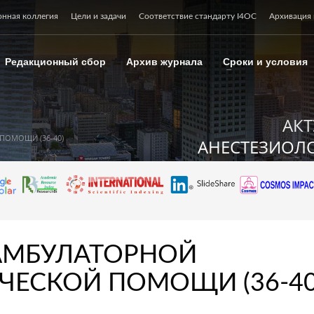
онная коллегия
Цели и задачи
Соответствие стандарту I4OC
Архивация 
Редакционный сбор
Архив журнала
Сроки и условия
АК
ПОМОЩИ (36-40)
АНЕСТЕЗИОЛО
АМБУЛАТОРНОЙ
ЧЕСКОЙ ПОМОЩИ (36-40