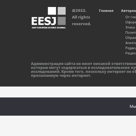
@2022.
Главная
Автора
All rights
От гл
Оформ
reserved.
Этика
Полит
Образ
Анкет
Редак
Рецен
Администрация сайта не несет никакой ответствен
которые могут содержаться в исследовательских пу
исследований. Кроме того, поскольку интернет не 
присылаемую через интернет.
Мы