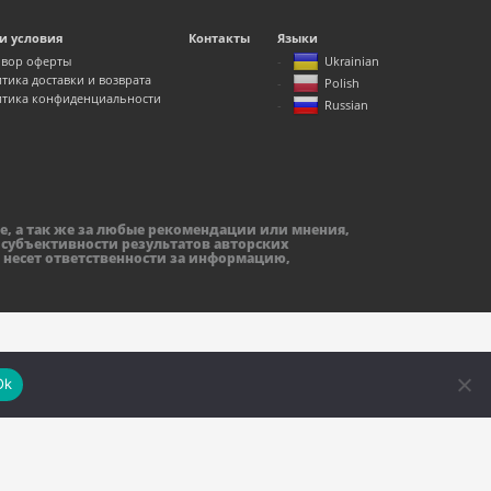
и условия
Контакты
Языки
вор оферты
Ukrainian
тика доставки и возврата
Polish
тика конфиденциальности
Russian
е, а так же за любые рекомендации или мнения,
 субъективности результатов авторских
 несет ответственности за информацию,
Ok