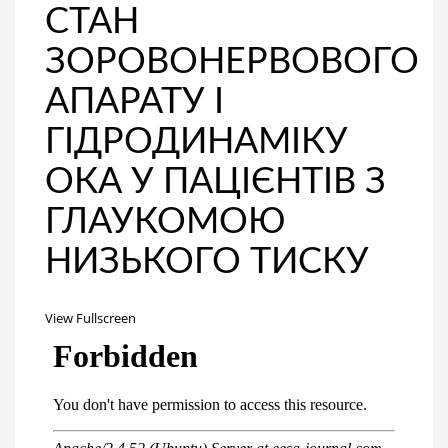
СТАН
ЗОРОВОНЕРВОВОГО
АПАРАТУ І
ГІДРОДИНАМІКУ
ОКА У ПАЦІЄНТІВ З
ГЛАУКОМОЮ
НИЗЬКОГО ТИСКУ
View Fullscreen
Перейти
к
содержимому
PDF