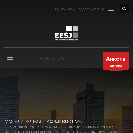
О научном издательстве ►
Анкета
◄ Меню сайта
автора
ГЛАВНАЯ
ЖУРНАЛЫ
МЕДИЦИНСКИЕ НАУКИ
ELECTRICAL PROPERTIES OF MYOCARDIUM IN PATIENTS WITH ARTERIAL
HYPERTENSION COMBINED WITH SUBCLINICAL HYPOTHYROIDISM (23-29)