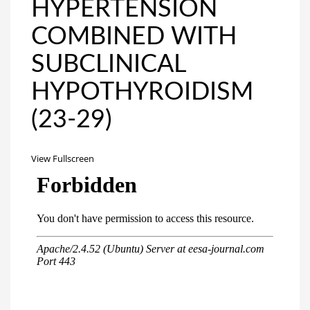
HYPERTENSION
COMBINED WITH
SUBCLINICAL
HYPOTHYROIDISM
(23-29)
View Fullscreen
Перейти
к
содержимому
PDF