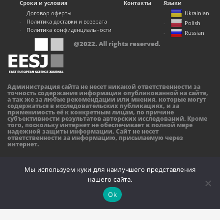
Сроки и условия
Контакты
Языки
Договор оферты
Ukrainian
Политика доставки и возврата
Polish
Политика конфиденциальности
Russian
@2022. All rights reserved.
Администрация сайта не несет никакой ответственности за
точность содержания информации опубликованной на сайте,
а так же за любые рекомендации или мнения, которые могут
содержаться в исследовательских публикациях, и за
применимость её к конкретным лицам, по причине
субъективности результатов авторских исследований. Кроме
того, поскольку интернет не обеспечивает в полной мере
надежной защиты информации, Сайт не несет
ответственности за информацию, присылаемую через
интернет.
Мы используем куки для наилучшего представления
нашего сайта.
Ok