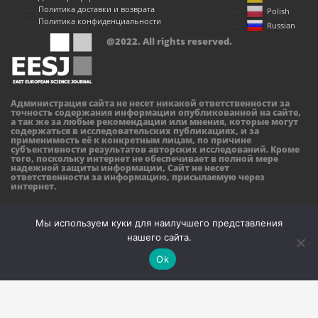
Политика доставки и возврата
Polish
Политика конфиденциальности
Russian
@2022. All rights reserved.
Администрация сайта не несет никакой ответственности за
точность содержания информации опубликованной на сайте,
а так же за любые рекомендации или мнения, которые могут
содержаться в исследовательских публикациях, и за
применимость её к конкретным лицам, по причине
субъективности результатов авторских исследований. Кроме
того, поскольку интернет не обеспечивает в полной мере
надежной защиты информации, Сайт не несет
ответственности за информацию, присылаемую через
интернет.
Мы используем куки для наилучшего представления
нашего сайта.
Ok