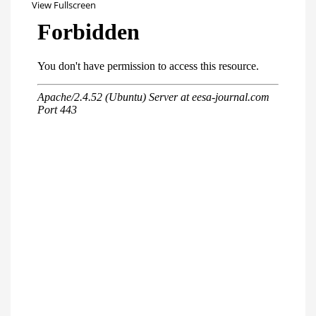
View Fullscreen
Перейти
к
содержимому
PDF