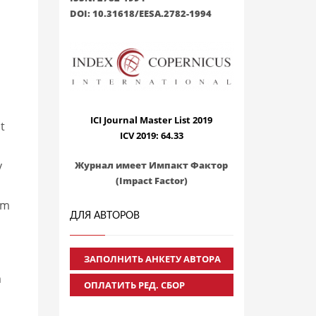
DOI: 10.31618/EESA.2782-1994
ICI Journal Master List 2019
t
ICV 2019: 64.33
y
Журнал имеет Импакт Фактор
(Impact Factor)
um
ДЛЯ АВТОРОВ
ЗАПОЛНИТЬ АНКЕТУ АВТОРА
m
ОПЛАТИТЬ РЕД. СБОР