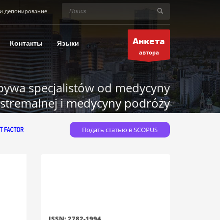
и депонирование
Анкета
Контакты
Языки
автора
bywa specjalistów od medycyny
stremalnej i medycyny podróży
Подать статью в SCOPUS
ISSN: 2782-1994