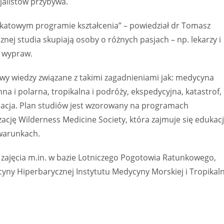
jalistów przybywa.
unikatowym programie kształcenia” – powiedział dr Tomasz
nej studia skupiają osoby o różnych pasjach – np. lekarzy i
h wypraw.
wy wiedzy związane z takimi zagadnieniami jak: medycyna
 i polarna, tropikalna i podróży, ekspedycyjna, katastrof,
uacja. Plan studiów jest wzorowany na programach
ję Wilderness Medicine Society, która zajmuje się edukac
warunkach.
ajęcia m.in. w bazie Lotniczego Pogotowia Ratunkowego,
ny Hiperbarycznej Instytutu Medycyny Morskiej i Tropikaln