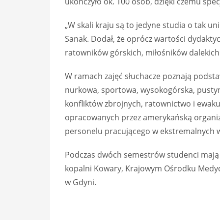
ukończyło ok. 100 osób, dzięki czemu spec
„W skali kraju są to jedyne studia o tak 
Sanak. Dodał, że oprócz wartości dydaktycz
ratowników górskich, miłośników dalekic
W ramach zajęć słuchacze poznają podsta
nurkowa, sportowa, wysokogórska, pustynna
konfliktów zbrojnych, ratownictwo i ewak
opracowanych przez amerykańską organizac
personelu pracującego w ekstremalnych 
Podczas dwóch semestrów studenci mają z
kopalni Kowary, Krajowym Ośrodku Medycy
w Gdyni.