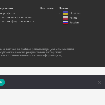
и условия
Контакты
Языки
вор оферты
Ukrainian
тика доставки и возврата
Polish
тика конфиденциальности
Russian
е, а так же за любые рекомендации или мнения,
 субъективности результатов авторских
 несет ответственности за информацию,
Ok