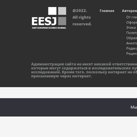
@2022.
Главная
Автора
All rights
От гл
Оформ
reserved.
Этика
Полит
Образ
Анкет
Редак
Рецен
Администрация сайта не несет никакой ответствен
которые могут содержаться в исследовательских пу
исследований. Кроме того, поскольку интернет не 
присылаемую через интернет.
Мы