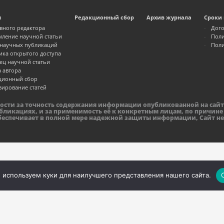
м
Редакционный сбор
Архив журнала
Сроки 
авного редактора
Дого
ление научной статьи
Поли
 научных публикаций
Поли
ика открытого доступа
ец научной статьи
а автора
ционный сбор
зирование статей
ности за точность содержания информации опубликованной на сайт
бликациях, и за применимость её к конкретным лицам, по причине
обеспечивает в полной мере надежной защиты информации, Сайт не
 используем куки для наилучшего представления нашего сайта.