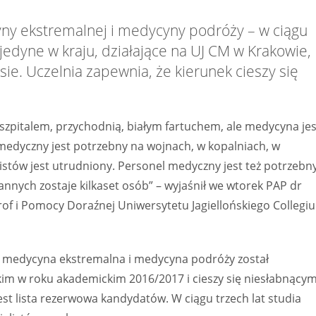
ny ekstremalnej i medycyny podróży – w ciągu
 jedyne w kraju, działające na UJ CM w Krakowie,
e. Uczelnia zapewnia, że kierunek cieszy się
szpitalem, przychodnią, białym fartuchem, ale medycyna jes
medyczny jest potrzebny na wojnach, w kopalniach, w
listów jest utrudniony. Personel medyczny jest też potrzebn
nnych zostaje kilkaset osób” – wyjaśnił we wtorek PAP dr
of i Pomocy Doraźnej Uniwersytetu Jagiellońskiego Collegi
 medycyna ekstremalna i medycyna podróży został
im w roku akademickim 2016/2017 i cieszy się niesłabnący
st lista rezerwowa kandydatów. W ciągu trzech lat studia