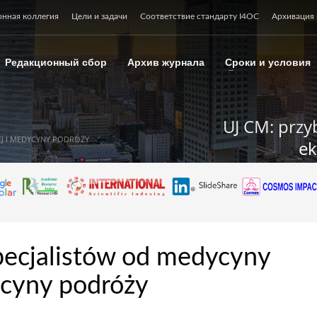
онная коллегия
Цели и задачи
Соответствие стандарту I4OC
Архивация 
Редакционный сбор
Архив журнала
Сроки и условия
UJ CM: przy
J I MEDYCYNY PODRÓŻY
ek
ecjalistów od medycyny
ycyny podróży