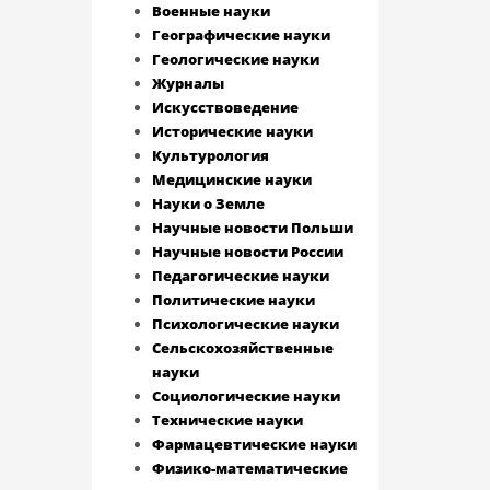
Военные науки
Географические науки
Геологические науки
Журналы
Искусствоведение
Исторические науки
Культурология
Медицинские науки
Науки о Земле
Научные новости Польши
Научные новости России
Педагогические науки
Политические науки
Психологические науки
Сельскохозяйственные
науки
Социологические науки
Технические науки
Фармацевтические науки
Физико-математические