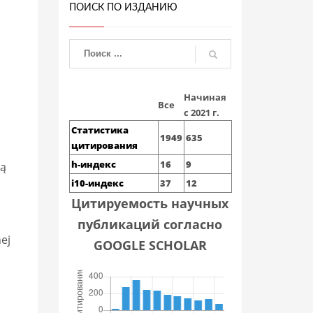
ПОИСК ПО ИЗДАНИЮ
Начиная
Все
с 2021 г.
Статистика
1949
635
цитирования
h-индекс
16
9
ją
i10-индекс
37
12
Цитируемость научных
публикаций согласно
ej
GOOGLE SCHOLAR