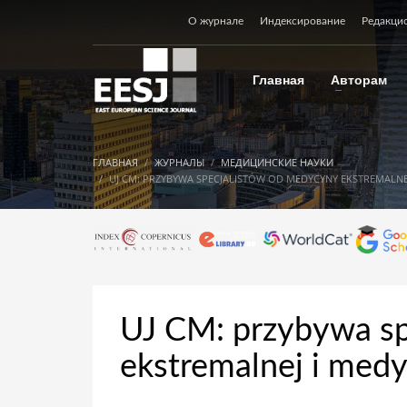
О журнале
Индексирование
Редакци
Главная
Авторам
ГЛАВНАЯ
ЖУРНАЛЫ
МЕДИЦИНСКИЕ НАУКИ
UJ CM: PRZYBYWA SPECJALISTÓW OD MEDYCYNY EKSTREMALNE
UJ CM: przybywa sp
ekstremalnej i med