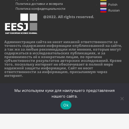
Политика доставки и возврата
Polish
Политика конфиденциальности
Russian
@2022. All rights reserved.
Администрация сайта не несет никакой ответственности за
точность содержания информации опубликованной на сайте,
а так же за любые рекомендации или мнения, которые могут
содержаться в исследовательских публикациях, и за
применимость её к конкретным лицам, по причине
субъективности результатов авторских исследований. Кроме
того, поскольку интернет не обеспечивает в полной мере
надежной защиты информации, Сайт не несет
ответственности за информацию, присылаемую через
интернет.
Мы используем куки для наилучшего представления
нашего сайта.
Ok