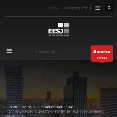
О научном издательстве ►
Анкета
◄ Меню сайта
автора
ГЛАВНАЯ
ЖУРНАЛЫ
МЕДИЦИНСКИЕ НАУКИ
ВПЛИВ ЦУКРОВОГО ДІАБЕТУ НА ПЕРЕБІГ ІНФЕКЦІЙ СЕЧОВИВІДНИХ
ШЛЯХІВ (62-65)