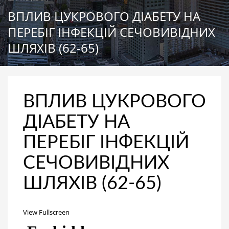
ВПЛИВ ЦУКРОВОГО ДІАБЕТУ НА
ПЕРЕБІГ ІНФЕКЦІЙ СЕЧОВИВІДНИХ
ШЛЯХІВ (62-65)
ВПЛИВ ЦУКРОВОГО
ДІАБЕТУ НА
ПЕРЕБІГ ІНФЕКЦІЙ
СЕЧОВИВІДНИХ
ШЛЯХІВ (62-65)
View Fullscreen
Перейти