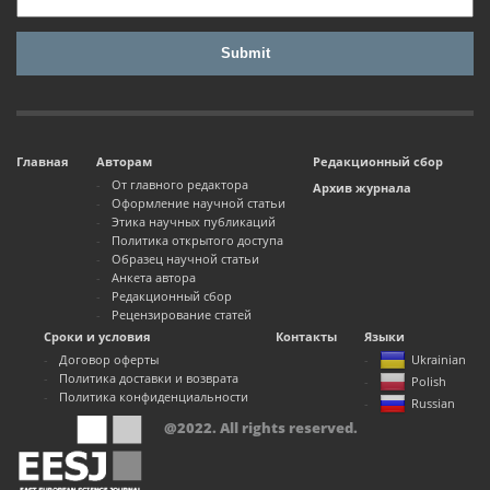
Главная
Авторам
Редакционный сбор
От главного редактора
Архив журнала
Оформление научной статьи
Этика научных публикаций
Политика открытого доступа
Образец научной статьи
Анкета автора
Редакционный сбор
Рецензирование статей
Сроки и условия
Контакты
Языки
Договор оферты
Ukrainian
Политика доставки и возврата
Polish
Политика конфиденциальности
Russian
@2022. All rights reserved.