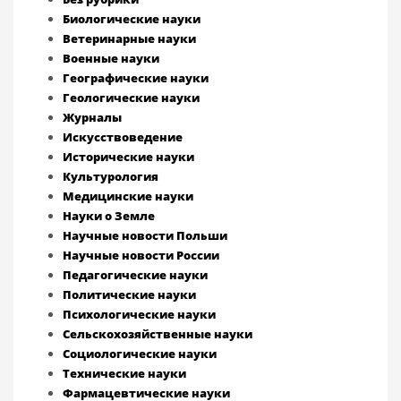
Биологические науки
Ветеринарные науки
Военные науки
Географические науки
Геологические науки
Журналы
Искусствоведение
Исторические науки
Культурология
Медицинские науки
Науки о Земле
Научные новости Польши
Научные новости России
Педагогические науки
Политические науки
Психологические науки
Сельскохозяйственные науки
Социологические науки
Технические науки
Фармацевтические науки