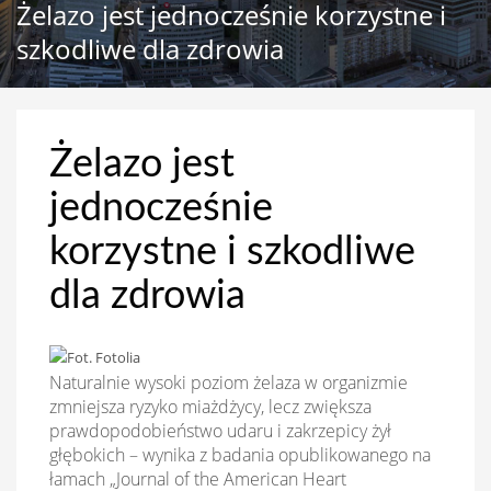
Żelazo jest jednocześnie korzystne i
szkodliwe dla zdrowia
Żelazo jest
jednocześnie
korzystne i szkodliwe
dla zdrowia
Naturalnie wysoki poziom żelaza w organizmie
zmniejsza ryzyko miażdżycy, lecz zwiększa
prawdopodobieństwo udaru i zakrzepicy żył
głębokich – wynika z badania opublikowanego na
łamach „Journal of the American Heart