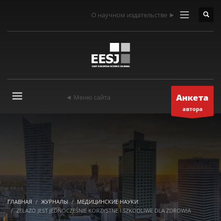
О научном издательстве ►
Анкета
◄ Меню сайта
автора
ГЛАВНАЯ
ЖУРНАЛЫ
МЕДИЦИНСКИЕ НАУКИ
ŻELAZO JEST JEDNOCZEŚNIE KORZYSTNE I SZKODLIWE DLA ZDROWIA