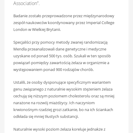
Association”.
Badanie zostało przeprowadzone przez międzynarodowy
zespół naukowców koordynowany przez Imperial College
London w Wielkiej Brytanii.
Specjaliści przy pomocy metody zwanej randomizacją
Mendla przeanalizowali dane genetyczne i medyczne
uzyskane od ponad 500 tys. osób. Szukali w ten sposób
powiązań pomiędzy zawartością żelaza w organizmie a
występowaniem ponad 900 rodzajów chorób.
Ustalili, że osoby dysponujące specyficznym wariantem
genu związanego z naturalnie wysokim stężeniem żelaza
cechują się niższym poziomem cholesterolu oraz są mniej
narażone na rozwój miażdżycy. Ich naczyniom
krwionośnym rzadziej grozi zatkanie, bo na ich ściankach
odkłada się mniej tłustych substancji.
Naturalnie wysoki poziom żelaza koreluje jednakże z