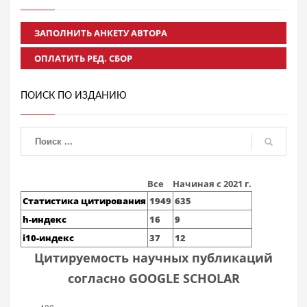
ЗАПОЛНИТЬ АНКЕТУ АВТОРА
ОПЛАТИТЬ РЕД. СБОР
ПОИСК ПО ИЗДАНИЮ
Все
Начиная с 2021 г.
Статистика цитирования
1949
635
h-индекс
16
9
i10-индекс
37
12
Цитируемость научных публикаций
согласно GOOGLE SCHOLAR