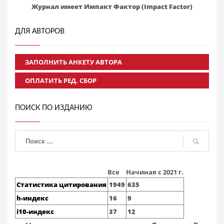
Журнал имеет Импакт Фактор (Impact Factor)
ДЛЯ АВТОРОВ
ЗАПОЛНИТЬ АНКЕТУ АВТОРА
ОПЛАТИТЬ РЕД. СБОР
ПОИСК ПО ИЗДАНИЮ
Все
Начиная с 2021 г.
Статистика цитирования
1949
635
h-индекс
16
9
i10-индекс
37
12