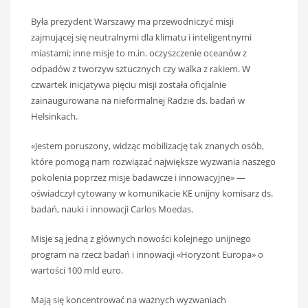
Była prezydent Warszawy ma przewodniczyć misji
zajmującej się neutralnymi dla klimatu i inteligentnymi
miastami; inne misje to m.in. oczyszczenie oceanów z
odpadów z tworzyw sztucznych czy walka z rakiem. W
czwartek inicjatywa pięciu misji została oficjalnie
zainaugurowana na nieformalnej Radzie ds. badań w
Helsinkach.
«Jestem poruszony, widząc mobilizację tak znanych osób,
które pomogą nam rozwiązać największe wyzwania naszego
pokolenia poprzez misje badawcze i innowacyjne» —
oświadczył cytowany w komunikacie KE unijny komisarz ds.
badań, nauki i innowacji Carlos Moedas.
Misje są jedną z głównych nowości kolejnego unijnego
program na rzecz badań i innowacji «Horyzont Europa» o
wartości 100 mld euro.
Mają się koncentrować na ważnych wyzwaniach