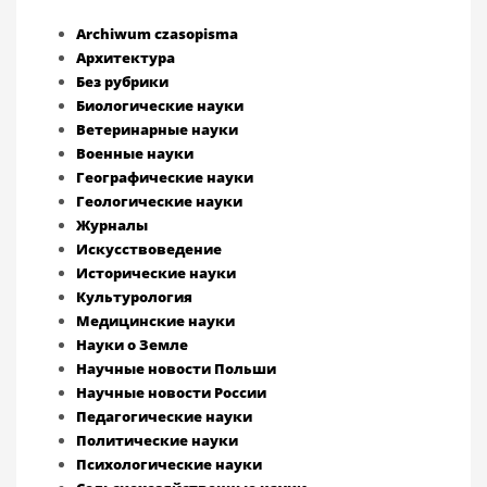
Archiwum czasopisma
Архитектура
Без рубрики
Биологические науки
Ветеринарные науки
Военные науки
Географические науки
Геологические науки
Журналы
Искусствоведение
Исторические науки
Культурология
Медицинские науки
Науки о Земле
Научные новости Польши
Научные новости России
Педагогические науки
Политические науки
Психологические науки