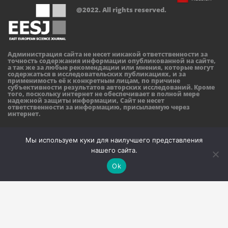
@2022. All rights reserved.
Администрация сайта не несет никакой ответственности за
точность содержания информации опубликованной на сайте,
а так же за любые рекомендации или мнения, которые могут
содержаться в исследовательских публикациях, и за
применимость её к конкретным лицам, по причине
субъективности результатов авторских исследований. Кроме
того, поскольку интернет не обеспечивает в полной мере
надежной защиты информации, Сайт не несет
ответственности за информацию, присылаемую через
интернет.
Мы используем куки для наилучшего представления
нашего сайта.
Ok