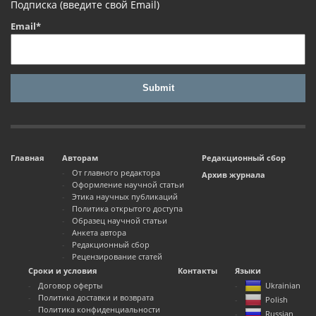
Подписка (введите свой Email)
Email*
Главная
Авторам
Редакционный сбор
От главного редактора
Архив журнала
Оформление научной статьи
Этика научных публикаций
Политика открытого доступа
Образец научной статьи
Анкета автора
Редакционный сбор
Рецензирование статей
Сроки и условия
Контакты
Языки
Договор оферты
Ukrainian
Политика доставки и возврата
Polish
Политика конфиденциальности
Russian