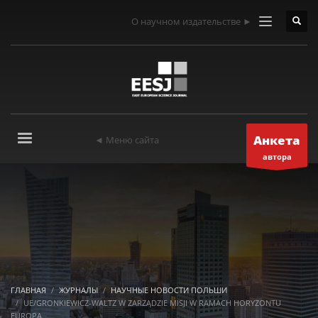
О научном издательстве ►
Анкета
◄ Меню сайта
автора
ГЛАВНАЯ
ЖУРНАЛЫ
НАУЧНЫЕ НОВОСТИ ПОЛЬШИ
UE/GRONKIEWICZ-WALTZ W ZARZĄDZIE MISJI W RAMACH HORYZONTU
EUROPA