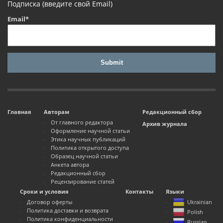
Подписка (введите свой Email)
Email*
Главная
Авторам
Редакционный сбор
От главного редактора
Архив журнала
Оформление научной статьи
Этика научных публикаций
Политика открытого доступа
Образец научной статьи
Анкета автора
Редакционный сбор
Рецензирование статей
Сроки и условия
Контакты
Языки
Договор оферты
Ukrainian
Политика доставки и возврата
Polish
Политика конфиденциальности
Russian