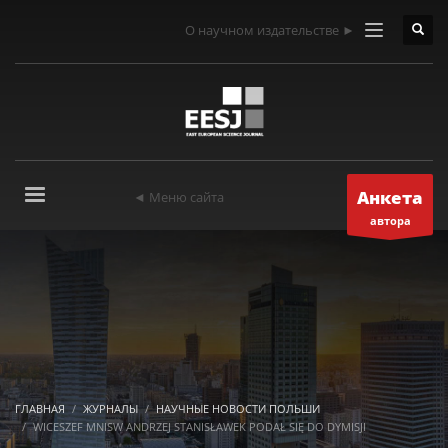
О научном издательстве ►
Анкета
◄ Меню сайта
автора
ГЛАВНАЯ
ЖУРНАЛЫ
НАУЧНЫЕ НОВОСТИ ПОЛЬШИ
WICESZEF MNISW ANDRZEJ STANISŁAWEK PODAŁ SIĘ DO DYMISJI