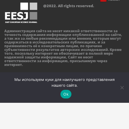
@2022. All rights reserved.
Администрация сайта не несет никакой ответственности за
точность содержания информации опубликованной на сайте,
а так же за любые рекомендации или мнения, которые могут
содержаться в исследовательских публикациях, и за
применимость её к конкретным лицам, по причине
субъективности результатов авторских исследований. Кроме
того, поскольку интернет не обеспечивает в полной мере
надежной защиты информации, Сайт не несет
ответственности за информацию, присылаемую через
интернет.
Мы используем куки для наилучшего представления
нашего сайта.
Ok