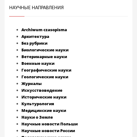
НАУЧНЫЕ НАПРАВЛЕНИЯ
Archiwum czasopisma
Архитектура
Без рубрики
Биологические науки
Ветеринарные науки
Военные науки
Географические науки
Геологические науки
Журналы
Искусствоведение
Исторические науки
Культурология
Медицинские науки
Науки о Земле
Научные новости Польши
Научные новости России