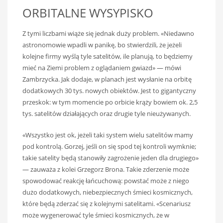
ORBITALNE WYSYPISKO
Z tymi liczbami wiąże się jednak duży problem. «Niedawno
astronomowie wpadli w panikę, bo stwierdzili, że jeżeli
kolejne firmy wyślą tyle satelitów, ile planują, to będziemy
mieć na Ziemi problem z oglądaniem gwiazd» — mówi
Zambrzycka. Jak dodaje, w planach jest wysłanie na orbitę
dodatkowych 30 tys. nowych obiektów. Jest to gigantyczny
przeskok: w tym momencie po orbicie krąży bowiem ok. 2,5
tys. satelitów działających oraz drugie tyle nieużywanych.
«Wszystko jest ok, jeżeli taki system wielu satelitów mamy
pod kontrolą. Gorzej, jeśli on się spod tej kontroli wymknie;
takie satelity będą stanowiły zagrożenie jeden dla drugiego»
— zauważa z kolei Grzegorz Brona. Takie zderzenie może
spowodować reakcję łańcuchową: powstać może z niego
dużo dodatkowych, niebezpiecznych śmieci kosmicznych,
które będą zderzać się z kolejnymi satelitami. «Scenariusz
może wygenerować tyle śmieci kosmicznych, że w