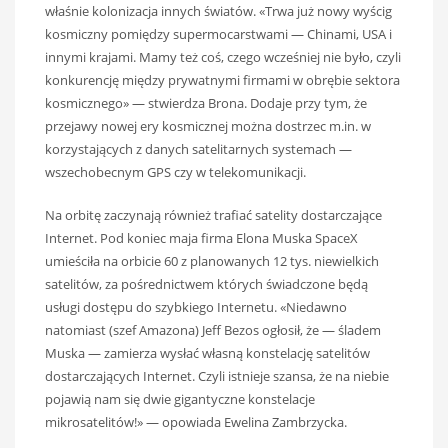
właśnie kolonizacja innych światów. «Trwa już nowy wyścig
kosmiczny pomiędzy supermocarstwami — Chinami, USA i
innymi krajami. Mamy też coś, czego wcześniej nie było, czyli
konkurencję między prywatnymi firmami w obrębie sektora
kosmicznego» — stwierdza Brona. Dodaje przy tym, że
przejawy nowej ery kosmicznej można dostrzec m.in. w
korzystających z danych satelitarnych systemach —
wszechobecnym GPS czy w telekomunikacji.
Na orbitę zaczynają również trafiać satelity dostarczające
Internet. Pod koniec maja firma Elona Muska SpaceX
umieściła na orbicie 60 z planowanych 12 tys. niewielkich
satelitów, za pośrednictwem których świadczone będą
usługi dostępu do szybkiego Internetu. «Niedawno
natomiast (szef Amazona) Jeff Bezos ogłosił, że — śladem
Muska — zamierza wysłać własną konstelację satelitów
dostarczających Internet. Czyli istnieje szansa, że na niebie
pojawią nam się dwie gigantyczne konstelacje
mikrosatelitów!» — opowiada Ewelina Zambrzycka.