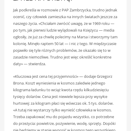
Jak podkreśla w rozmowie z PAP Zambrzycka, trudno jednak
ocenić, czy człowiek zamieszka na innych światach jeszcze za
naszego życia. «Chciałam zwrócić uwagę, że w 1969 roku —
po tym, jak pierwsi ludzie wylądowali na Księżycu — media
ogłosiły, że już za chwilę polecimy na Marsa i stworzymy tam
kolonię. Minęło raptem 50 lat — i nic z tego. W międzyczasie
pojawiło się tyle różnych problemów, że okazało się to w
zasadzie niemożliwe. Trudno jest więc określić konkretne
daty» — stwierdza.
«Kluczowa jest cena tej przyjemności» — dodaje Grzegorz
Brona. Koszt wyniesienia w kosmos zaledwie jednego
kilograma ładunku to wciąż kwota rzędu kilkudziesięciu
tysięcy dolarów. Cena jest niewiele lepsza przy wysyłce
hurtowej: za kilogram płaci się wówczas ok. 5 tys. dolarów.
«A tutaj nie wystarczy tylko wynieść człowieka w kosmos.
Trzeba zapakować mu do pojazdu wszystko, co potrzebne
do przeżycia: powietrze, pożywienie, wodę, sprzęty. Dopóki
nie będziemy w stanie wynosić w kosmos tego wszystkiego,