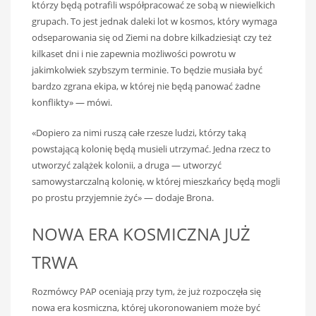
którzy będą potrafili współpracować ze sobą w niewielkich
grupach. To jest jednak daleki lot w kosmos, który wymaga
odseparowania się od Ziemi na dobre kilkadziesiąt czy też
kilkaset dni i nie zapewnia możliwości powrotu w
jakimkolwiek szybszym terminie. To będzie musiała być
bardzo zgrana ekipa, w której nie będą panować żadne
konflikty» — mówi.
«Dopiero za nimi ruszą całe rzesze ludzi, którzy taką
powstającą kolonię będą musieli utrzymać. Jedna rzecz to
utworzyć zalążek kolonii, a druga — utworzyć
samowystarczalną kolonię, w której mieszkańcy będą mogli
po prostu przyjemnie żyć» — dodaje Brona.
NOWA ERA KOSMICZNA JUŻ
TRWA
Rozmówcy PAP oceniają przy tym, że już rozpoczęła się
nowa era kosmiczna, której ukoronowaniem może być