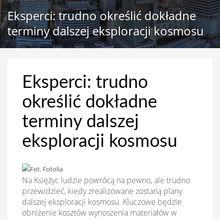
Eksperci: trudno określić dokładne
terminy dalszej eksploracji kosmosu
Eksperci: trudno
określić dokładne
terminy dalszej
eksploracji kosmosu
Na Księżyc ludzie powrócą na pewno, ale trudno
przewidzieć, kiedy zrealizowane zostaną plany
dalszej eksploracji kosmosu. Kluczowe będzie
obniżenie kosztów wynoszenia materiałów w