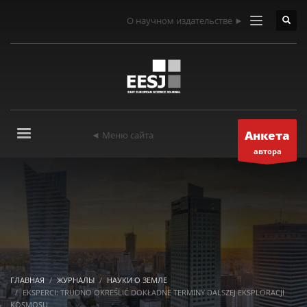
О научном издательстве ►
Анкета
◄ Меню сайта
автора
ГЛАВНАЯ
ЖУРНАЛЫ
НАУКИ О ЗЕМЛЕ
EKSPERCI: TRUDNO OKREŚLIĆ DOKŁADNE TERMINY DALSZEJ EKSPLORACJI
KOSMOSU