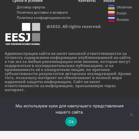
Сроки и условия
Контакты
Языки
Договор оферты
Ukrainian
Политика доставки и возврата
Polish
Политика конфиденциальности
Russian
@2022. All rights reserved.
Администрация сайта не несет никакой ответственности за
точность содержания информации опубликованной на сайте,
а так же за любые рекомендации или мнения, которые могут
содержаться в исследовательских публикациях, и за
применимость её к конкретным лицам, по причине
субъективности результатов авторских исследований. Кроме
того, поскольку интернет не обеспечивает в полной мере
надежной защиты информации, Сайт не несет
ответственности за информацию, присылаемую через
интернет.
Мы используем куки для наилучшего представления
нашего сайта.
Ok