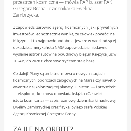
przestrzeń kosmiczną — mówią PAP b. szef PAK
Grzegorz Brona i dziennikarka Ewelina
Zambrzycka.
Z zapowiedzi zarówno agencji kosmicznych, jak i prywatnych
inwestorów, jednoznacznie wynika, że człowiek powróci na
Księżyc — i to najprawdopodobniej jeszcze w nadchodzącej
dekadzie: amerykańska NASA zapowiedziała niedawno
wysłanie astronautów na południowy biegun Księżyca już w
2024 r.; do 2028 r. chce stworzyć tam stałą bazę.
Co dalej? Plany są ambitne: mowa o nowych stacjach
kosmicznych, podróżach załogowych na Marsa czy nawet o
ewentualnej kolonizacji tej planety. O historii — i przyszłości
— eksploracji kosmosu opowiada książka «Człowiek —
istota kosmiczna» — zapis rozmowy dziennikarki naukowej
Eweliny Zambrzyckiej oraz fizyka, byłego szefa Polskiej
Agencji Kosmicznej Grzegorza Brony.
ZA ILE NA ORBITĘ?