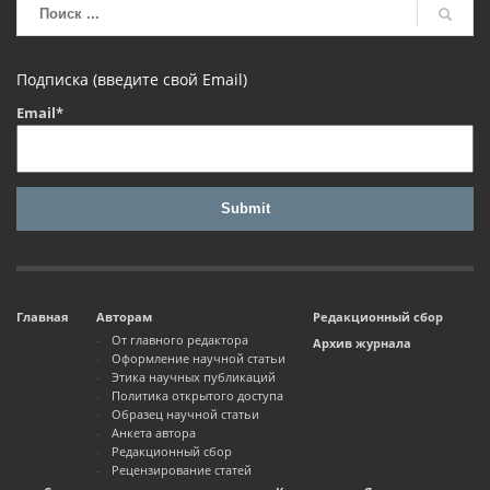
Подписка (введите свой Email)
Email*
Главная
Авторам
Редакционный сбор
От главного редактора
Архив журнала
Оформление научной статьи
Этика научных публикаций
Политика открытого доступа
Образец научной статьи
Анкета автора
Редакционный сбор
Рецензирование статей