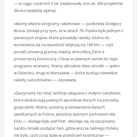
— w ciągu ostatnich 5 lat zrealizowały one ok. 300 projektów
dla europejskiej agencji.
«Mamy własne programy rakietowe» — podkreśla Grzegorz
Brona. Dodaje przy tym, że w latach 70. Polska była jednym z
pierwszych krajów, które posiadały rakiety zdolne do
wzniesienia się na wysokość większą niż 100 km — czyli
ponad umowną granicę między atmosferą Ziemi a
przestrzenią kosmiczną. «Teraz w pewnym sensie do tego
programu wracamy. Mamy aktualnie dwa ośrodki — jeden
w Gdańsku, drugi w Warszawie — które budują niewielkie
rakiety suborbitalne» — opowiada.
«Zaczynamy też mieć ambicje związane z małymi satelitami,
które dostarczają pewnych wycinków danych na potrzeby
gospodarki. Mamy systemy przetwarzania danych
satelitarnych w Polsce, jesteśmy ważnym partnerem dla
ESA» — dodaje były szef PAK. «Wydaje się, że zaczynamy
bardzo śmiało podążać tam, gdzie jeszcze żadnego Polaka
nie było, czyli coraz dalej w przestrzeń kosmiczną» —