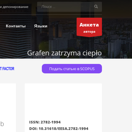
и депонирование
Анкета
Контакты
Языки
автора
Grafen zatrzyma ciepło
Подать статью в SCOPUS
ISSN: 2782-1994
ub
DOI: 10.31618/EESA.2782-1994