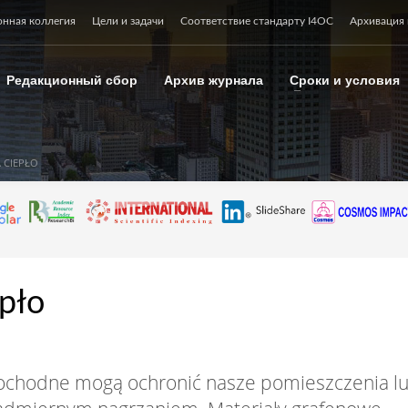
онная коллегия
Цели и задачи
Соответствие стандарту I4OC
Архивация 
Редакционный сбор
Архив журнала
Сроки и условия
 CIEPŁO
pło
opochodne mogą ochronić nasze pomieszczenia l