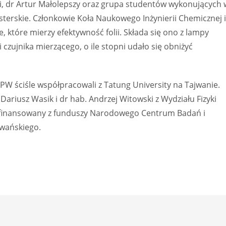
ński, dr Artur Małolepszy oraz grupa studentów wykonujących 
sterskie. Członkowie Koła Naukowego Inżynierii Chemicznej i
 które mierzy efektywność folii. Składa się ono z lampy
zujnika mierzącego, o ile stopni udało się obniżyć
W ściśle współpracowali z Tatung University na Tajwanie.
ariusz Wasik i dr hab. Andrzej Witowski z Wydziału Fizyki
ł finansowany z funduszy Narodowego Centrum Badań i
jwańskiego.