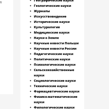
Географические науки
w
Геологические науки
Журналы
Искусствоведение
Исторические науки
Культурология
Медицинские науки
Науки о Земле
Научные новости Польши
Научные новости России
Педагогические науки
Политические науки
Психологические науки
Сельскохозяйственные
науки
Социологические науки
Технические науки
Фармацевтические науки
Физико-математические
науки
Филологические науки