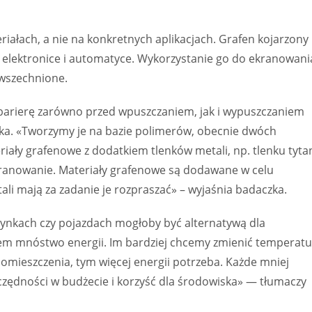
riałach, a nie na konkretnych aplikacjach. Grafen kojarzony
 elektronice i automatyce. Wykorzystanie go do ekranowani
owszechnione.
 barierę zarówno przed wpuszczaniem, jak i wypuszczaniem
icka. «Tworzymy je na bazie polimerów, obecnie dwóch
iały grafenowe z dodatkiem tlenków metali, np. tlenku tyta
kranowanie. Materiały grafenowe są dodawane w celu
ali mają za zadanie je rozpraszać» – wyjaśnia badaczka.
kach czy pojazdach mogłoby być alternatywą dla
wiem mnóstwo energii. Im bardziej chcemy zmienić temperat
omieszczenia, tym więcej energii potrzeba. Każde mniej
zędności w budżecie i korzyść dla środowiska» — tłumaczy