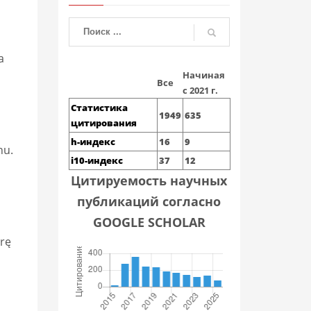
a
Начиная
Все
с 2021 г.
Статистика
1949
635
цитирования
h-индекс
16
9
nu.
i10-индекс
37
12
Цитируемость научных
публикаций согласно
GOOGLE SCHOLAR
urę