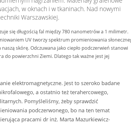
 nadmiernym nagrzaniem. Materiały grafenowe
acjach, w oknach i w tkaninach. Nad nowymi
echniki Warszawskiej.
je się długością fal między 780 nanometrów a 1 milimetr.
ieniowaniem UV tworzy spektrum promieniowania słoneczne
naszą skórę. Odczuwana jako ciepło podczerwień stanowi
 do powierzchni Ziemi. Dlatego tak ważne jest jej
nie elektromagnetyczne. Jest to szeroko badane
krofalowego, a ostatnio też terahercowego,
itarnych. Pomyśleliśmy, żeby sprawdzić
mieniowania podczerwonego, bo na ten temat
rująca pracami dr inż. Marta Mazurkiewicz-