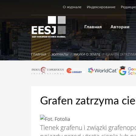
О журнале
Индексирование
Редакци
Главная
Авторам
ГЛАВНАЯ
ЖУРНАЛЫ
НАУКИ О ЗЕМЛЕ
GRAFEN ZATRZYMA
Grafen zatrzyma cie
Tlenek grafenu i związki grafen