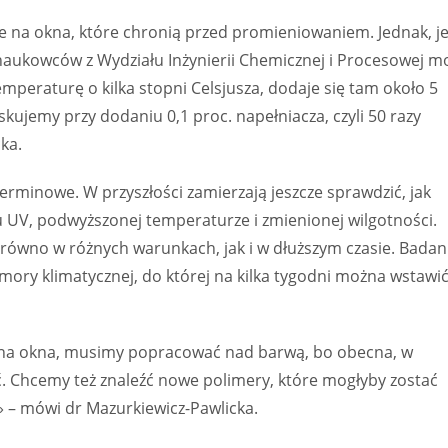
lie na okna, które chronią przed promieniowaniem. Jednak, je
aukowców z Wydziału Inżynierii Chemicznej i Procesowej m
emperaturę o kilka stopni Celsjusza, dodaje się tam około 5
kujemy przy dodaniu 0,1 proc. napełniacza, czyli 50 razy
ka.
rminowe. W przyszłości zamierzają jeszcze sprawdzić, jak
 UV, podwyższonej temperaturze i zmienionej wilgotności.
równo w różnych warunkach, jak i w dłuższym czasie. Badan
mory klimatycznej, do której na kilka tygodni można wstawi
ii na okna, musimy popracować nad barwą, bo obecna, w
ć. Chcemy też znaleźć nowe polimery, które mogłyby zostać
 – mówi dr Mazurkiewicz-Pawlicka.