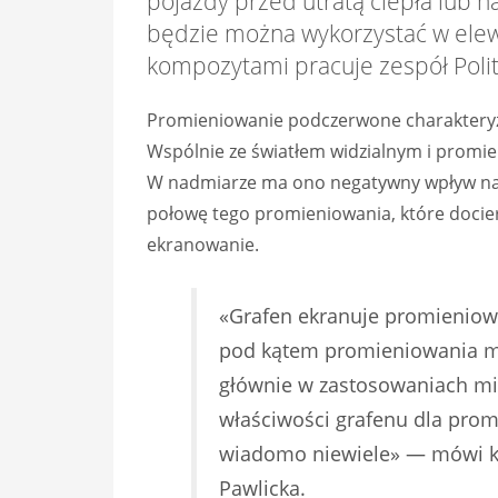
pojazdy przed utratą ciepła lub
będzie można wykorzystać w elew
kompozytami pracuje zespół Polit
Promieniowanie podczerwone charakteryzu
Wspólnie ze światłem widzialnym i prom
W nadmiarze ma ono negatywny wpływ na 
połowę tego promieniowania, które dociera
ekranowanie.
«Grafen ekranuje promieniowa
pod kątem promieniowania mi
głównie w zastosowaniach mil
właściwości grafenu dla pro
wiadomo niewiele» — mówi kie
Pawlicka.