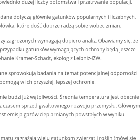
wiednio dużej liczby potomstwa i przetrwanie populacji.
 dane dotyczą głównie gatunków popularnych i liczebnych,
hołówka, które dość dobrze radzą sobie wobec zmian.
zy zagrożonych wymagają dopiero analiz. Obawiamy się, że
w przypadku gatunków wymagających ochrony będą jeszcze
hanie Kramer-Schadt, ekolog z Leibniz-IZW.
 dane sprowokują badania na temat potencjalnej odporności
pomogą w ich przyszłej, lepszej ochronie.
 nie budzi już wątpliwości. Średnia temperatura jest obecnie
u z czasem sprzed gwałtownego rozwoju przemysłu. Główny
est emisja gazów cieplarnianych powstałych w wyniku
imatu zagrażają wielu gatunkom zwierząt i roślin (mówi się