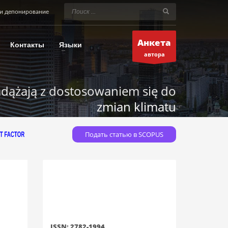
и депонирование
Анкета
Контакты
Языки
автора
adążają z dostosowaniem się do
zmian klimatu
Подать статью в SCOPUS
ISSN: 2782-1994