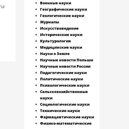
Военные науки
 na
Географические науки
Геологические науки
Журналы
Искусствоведение
Исторические науки
Культурология
Медицинские науки
Науки о Земле
Научные новости Польши
Научные новости России
Педагогические науки
Политические науки
Психологические науки
Сельскохозяйственные
науки
Социологические науки
Технические науки
Фармацевтические науки
Физико-математические