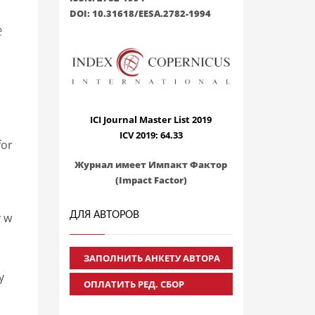
DOI: 10.31618/EESA.2782-1994
e
ICI Journal Master List 2019
ICV 2019: 64.33
for
Журнал имеет Импакт Фактор
(Impact Factor)
ДЛЯ АВТОРОВ
y w
ЗАПОЛНИТЬ АНКЕТУ АВТОРА
y
ОПЛАТИТЬ РЕД. СБОР