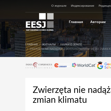
О журнале
Индексирование
Редакци
Главная
Авторам
ГЛАВНАЯ
ЖУРНАЛЫ
НАУКИ О ЗЕМЛЕ
ZWIERZĘTA NIE NADĄŻAJĄ Z DOSTOSOWANIEM SIĘ DO ZMIAN 
Zwierzęta nie nadąż
zmian klimatu