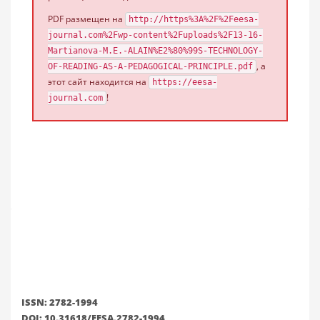
PDF размещен на
http://https%3A%2F%2Feesa-
journal.com%2Fwp-content%2Fuploads%2F13-16-
Martianova-M.E.-ALAIN%E2%80%99S-TECHNOLOGY-
, а
OF-READING-AS-A-PEDAGOGICAL-PRINCIPLE.pdf
этот сайт находится на
https://eesa-
!
journal.com
ISSN: 2782-1994
DOI: 10.31618/EESA.2782-1994