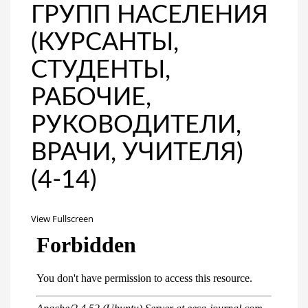
ГРУПП НАСЕЛЕНИЯ
(КУРСАНТЫ,
СТУДЕНТЫ,
РАБОЧИЕ,
РУКОВОДИТЕЛИ,
ВРАЧИ, УЧИТЕЛЯ)
(4-14)
View Fullscreen
Перейти
к
содержимому
PDF