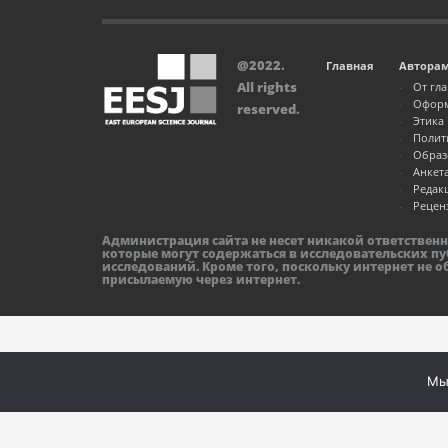
@2022.
Главная
Автора
All rights
От гл
Оформ
reserved.
Этика
Полит
Образ
Анкет
Редак
Рецен
Администрация сайта не несет никакой ответствен
которые могут содержаться в исследовательских пу
исследований. Кроме того, поскольку интернет не 
присылаемую через интернет.
Мы