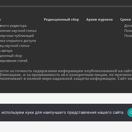
м
Редакционный сбор
Архив журнала
Сроки 
авного редактора
Дого
ление научной статьи
Поли
 научных публикаций
Поли
ика открытого доступа
ец научной статьи
а автора
ционный сбор
зирование статей
ности за точность содержания информации опубликованной на сайт
бликациях, и за применимость её к конкретным лицам, по причине
обеспечивает в полной мере надежной защиты информации, Сайт не
 используем куки для наилучшего представления нашего сайта.