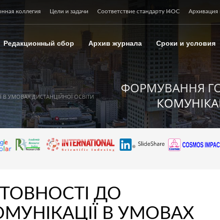
онная коллегия
Цели и задачи
Соответствие стандарту I4OC
Архивация 
Редакционный сбор
Архив журнала
Сроки и условия
ФОРМУВАННЯ ГО
 В УМОВАХ ДИСТАНЦІЙНОЇ ОСВІТИ
КОМУНІКА
ТОВНОСТІ ДО
ОМУНІКАЦІЇ В УМОВАХ