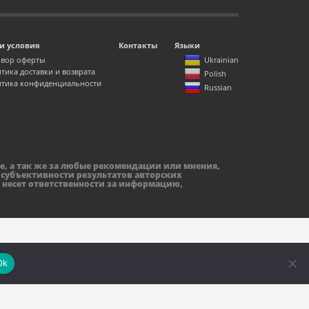
и условия
Контакты
Языки
вор оферты
Ukrainian
тика доставки и возврата
Polish
тика конфиденциальности
Russian
е, а так же за любые рекомендации или мнения,
 субъективности результатов авторских
 несет ответственности за информацию,
Ok