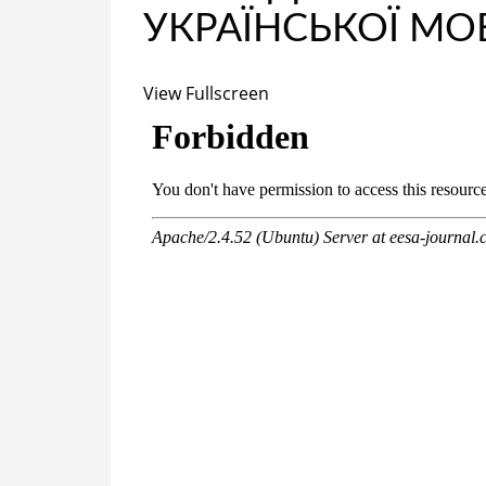
УКРАЇНСЬКОЇ МО
View Fullscreen
Перейти
к
содержимому
PDF