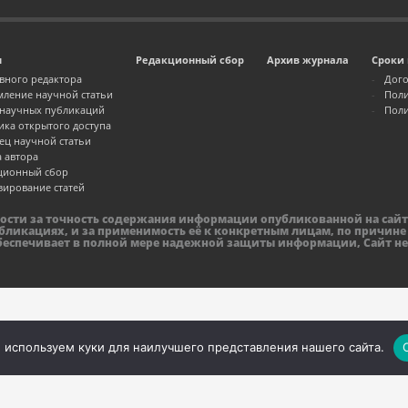
м
Редакционный сбор
Архив журнала
Сроки 
авного редактора
Дого
ление научной статьи
Поли
 научных публикаций
Поли
ика открытого доступа
ец научной статьи
а автора
ционный сбор
зирование статей
ности за точность содержания информации опубликованной на сайт
бликациях, и за применимость её к конкретным лицам, по причине
обеспечивает в полной мере надежной защиты информации, Сайт не
 используем куки для наилучшего представления нашего сайта.