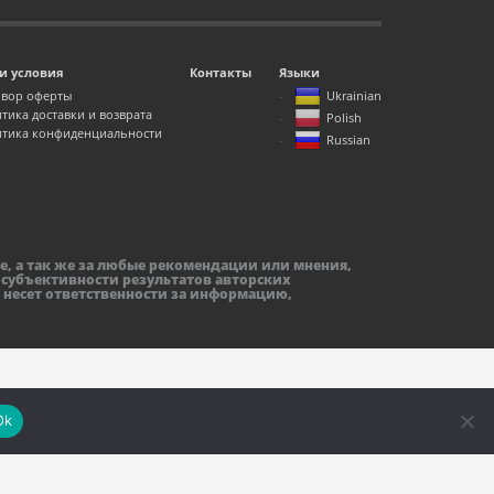
и условия
Контакты
Языки
вор оферты
Ukrainian
тика доставки и возврата
Polish
тика конфиденциальности
Russian
е, а так же за любые рекомендации или мнения,
 субъективности результатов авторских
 несет ответственности за информацию,
Ok