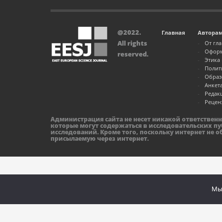
@2022.
Главная
Автора
All rights
От гл
Оформ
reserved.
Этика
Полит
Образ
Анкет
Редак
Рецен
Администрация сайта не несет никакой ответствен
которые могут содержаться в исследовательских пу
исследований. Кроме того, поскольку интернет не 
присылаемую через интернет.
Мы