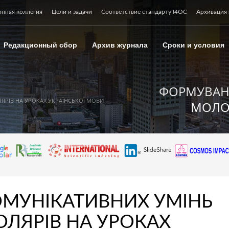
онная коллегия
Цели и задачи
Соответствие стандарту I4OC
Архивация 
Редакционный сбор
Архив журнала
Сроки и условия
ФОРМУВАН
РІВ НА УРОКАХ УКРАЇНСЬКОЇ МОВИ
МОЛО
МУНІКАТИВНИХ УМІНЬ
ЯРІВ НА УРОКАХ