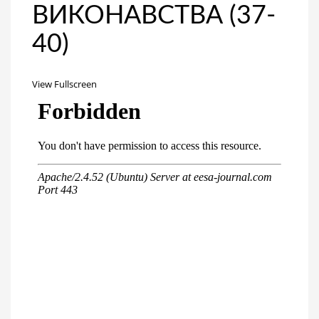
ВИКОНАВСТВА (37-
40)
View Fullscreen
Перейти
к
содержимому
PDF