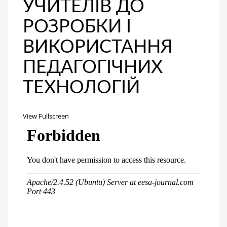
УЧИТЕЛІВ ДО
РОЗРОБКИ І
ВИКОРИСТАННЯ
ПЕДАГОГІЧНИХ
ТЕХНОЛОГІЙ
View Fullscreen
Перейти
к
содержимому
PDF