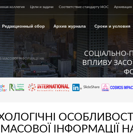
онная коллегия
Цели и задачи
Соответствие стандарту I4OC
Архивация 
Редакционный сбор
Архив журнала
Сроки и условия
СОЦІАЛЬНО-
В МАСОВОЇ ІНФОРМАЦІЇ НА
ВПЛИВУ ЗАСО
ФО
ХОЛОГІЧНІ ОСОБЛИВОСТ
 МАСОВОЇ ІНФОРМАЦІЇ Н