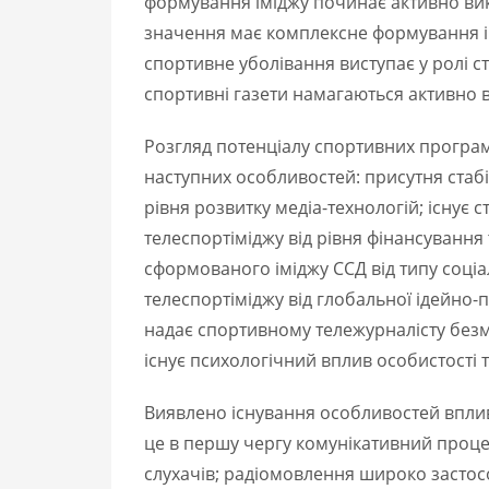
формування іміджу починає активно вик
значення має комплексне формування ім
спортивне уболівання виступає у ролі ст
спортивні газети намагаються активно в
Розгляд потенціалу спортивних програм
наступних особливостей: присутня стабі
рівня розвитку медіа-технологій; існує
телеспортіміджу від рівня фінансування
сформованого іміджу ССД від типу соці
телеспортіміджу від глобальної ідейно-
надає спортивному тележурналісту безме
існує психологічний вплив особистості 
Виявлено існування особливостей впли
це в першу чергу комунікативний проце
слухачів; радіомовлення широко застосо