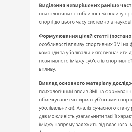
Виділення невирішених раніше част
психологічних особливостей впливу прес
спорті до цього часу системно в наукові
Формулювання цілей статті (постано
особливості впливу спортивних ЗМІ на 
команди та уболівальників; визначити 
позитивного іміджу суб’єктів спортивної 
впливу.
Виклад основного матеріалу дослід
психологічний вплив ЗМІ на формування
обмежувався чотирма суб’єктами спортив
уболівальники). Аналіз сучасного стану
дав можливість узагальнити такі її хар
іміджу напряму залежить від власного і