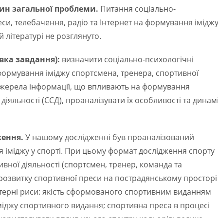
ин загальної проблеми.
Питання соціально-
и, телебачення, радіо та Інтернет на формування іміджу
й літературі не розглянуто.
вка завдання):
визначити соціально-психологічні
формування іміджу спортсмена, тренера, спортивної
джерела інформації, що впливають на формування
діяльності (ССД), проаналізувати їх особливості та динам
ження.
У нашому дослідженні був проаналізований
 іміджу у спорті. При цьому формат дослідження спорту
ної діяльності (спортсмен, тренер, команда та
 розвитку спортивної преси на пострадянському просторі
актерні риси: якість сформованого спортивним виданням
міджу спортивного видання; спортивна преса в процесі