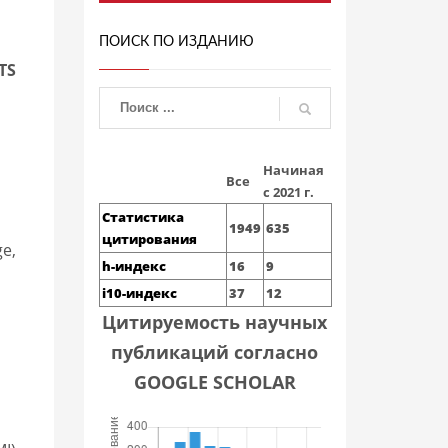
ПОИСК ПО ИЗДАНИЮ
TS
Начиная
Все
с 2021 г.
Статистика
1949
635
цитирования
ge,
h-индекс
16
9
i10-индекс
37
12
Цитируемость научных
публикаций согласно
GOOGLE SCHOLAR