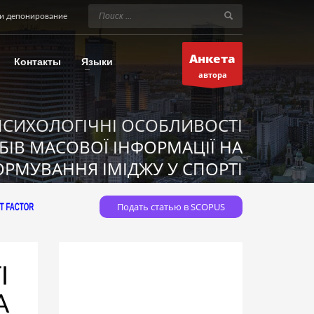
и депонирование
Анкета
Контакты
Языки
автора
ПСИХОЛОГІЧНІ ОСОБЛИВОСТІ
БІВ МАСОВОЇ ІНФОРМАЦІЇ НА
РМУВАННЯ ІМІДЖУ У СПОРТІ
Подать статью в SCOPUS
І
А