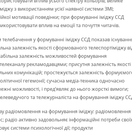
ористовувати вплив усього спектру кольорів; велике
іджу з використанням усієї наявної системи ЗМІ;
ійкої мотивації поведінки; при формуванні іміджу ССД
икористовувати вплив на емоції та почуття читачів.
 телебачення у формуванні іміджу ССД показав існуванн
льна залежність якості сформованого телеспортіміджу ві
 стабільна залежність можливостей формування
 телеканалу рекламодавцями; присутня залежність якості
альних комунікацій; простежується залежність формуємог
політичної гегемонії; сучасна медіа-техника одночасно
жні можливості, і пред’являє до нього жорсткі вимоги;
телеведучого та тележурналіста на формування іміджу СС
ву радіомовлення на формування іміджу: радіомовлення 
с; радіо активно задовольняє інформаційні потреби свої
вує системи психологічної дії; продукти