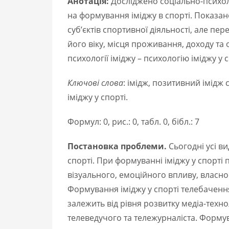
Анотація:
Досліджено соціально-психоло
на формування іміджу в спорті. Показан
суб’єктів спортивної діяльності, але пе
його віку, місця проживання, доходу т
психології іміджу – психологію іміджу у с
Ключові слова
: імідж, позитивний імідж
іміджу у спорті.
Формул: 0, рис.: 0, табл. 0, бібл.: 7
Постановка проблеми.
Сьогодні усі в
спорті. При формуванні іміджу у спорті
візуального, емоційного впливу, власног
Формування іміджу у спорті телебачення
залежить від рівня розвитку медіа-техно
телеведучого та тележурналіста. Формув