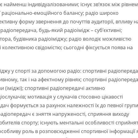
 найменш індивідуалізованими; існує зв’язок між рівнем
її раціонально-емоційного балансу; радіо широко
ективну форму звернення до почуттів аудиторії, впливу на
адіопередача, будь-який радіоімідж – суб’єктивні;
тора, будівника радіоіміджу; радіо володіє можливістю
 колективною свідомістю; сьогодні фіксується поява на
джу у спорті за допомогою радіо: спортивні радіопереда
ивному, так і на афектному рівнях; спортивні радіопереда
и (іміджі); спортивні радіопередачі активно
ослухачів; мотивація у слухачів стосовно цікавості
ач формується за рахунок належності їх до певної групи
радіопередач є зняття напруженості, сприяння виходу
любителів спорту; існують ментальні особливості сприйня
 особливу роль в розповсюдженні спортивної інформації 