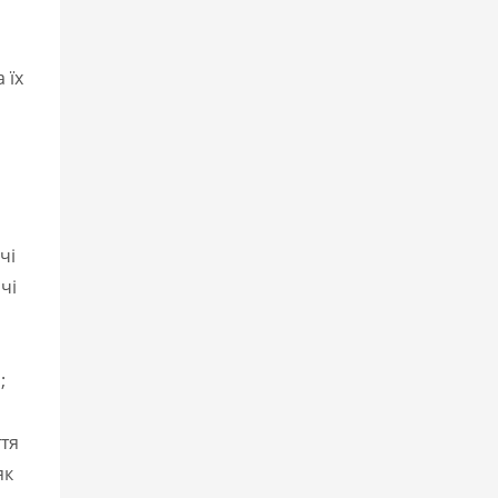
 їх
чі
чі
;
ття
як