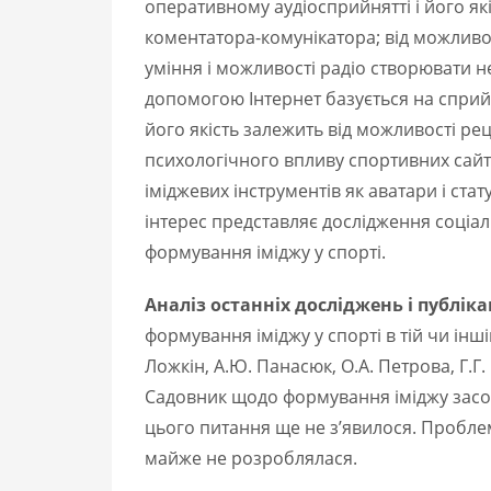
оперативному аудіосприйнятті і його як
коментатора-комунікатора; від можливос
уміння і можливості радіо створювати не
допомогою Інтернет базується на сприйня
його якість залежить від можливості рец
психологічного впливу спортивних сайтів
іміджевих інструментів як аватари і стат
інтерес представляє дослідження соціа
формування іміджу у спорті.
Аналіз останніх досліджень і публіка
формування іміджу у спорті в тій чи іншій
Ложкін, А.Ю. Панасюк, О.А. Петрова, Г.Г.
Садовник щодо формування іміджу засоб
цього питання ще не з’явилося. Проблем
майже не розроблялася.