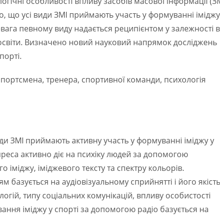
гічні особливості впливу засобів масової інформації (ЗМ
о, що усі види ЗМІ приймають участь у формуванні іміджу
ревага певному виду надається реципієнтом у залежності в
а освіти. Визначено новий науковий напрямок досліджень
порті.
 спортсмена, тренера, спортивної команди, психологія
иди ЗМІ приймають активну участь у формуванні іміджу у
 преса активно діє на психіку людей за допомогою
о іміджу, іміджевого тексту та спектру кольорів.
м базується на аудіовізуальному сприйнятті і його якіст
логій, типу соціальних комунікацій, впливу особистості
ання іміджу у спорті за допомогою радіо базується на