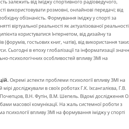
ість залежить від іміджу спортивного радіоведучого,
ті використовувати розмовні, онлайнові передачі; від
обхідну обізнаність. Формування іміджу у спорті за
тті віртуальної реальності як актуалізованої реальності 
ипієнта користуватися Інтернетом, від дизайну та
 (форумів, гостьових книг, чатів), від використання таки
уси. Сьогодні в епоху глобалізації та інформатизації знач
льно-психологічних особливостей впливу ЗМІ на
цій.
Окремі аспекти проблеми психології впливу ЗМІ на
 мірі досліджували в своїх роботах Г.К. Іхсангалієва, Г.В.
 Почепцов, В.Н. Футін, В.М. Шепель. Відомі дослідження О
ами масової комунікації. На жаль системної роботи з
а психології впливу ЗМІ на формування іміджу у спорті