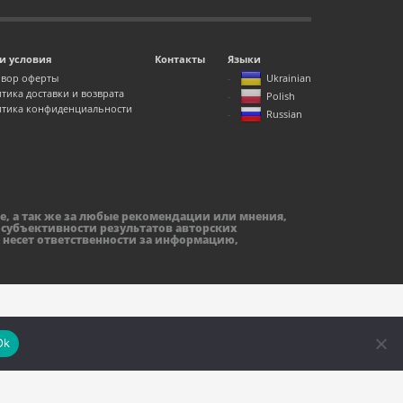
и условия
Контакты
Языки
вор оферты
Ukrainian
тика доставки и возврата
Polish
тика конфиденциальности
Russian
е, а так же за любые рекомендации или мнения,
 субъективности результатов авторских
 несет ответственности за информацию,
Ok