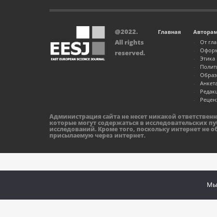
@2022.
Главная
Автора
All rights
От гл
Оформ
reserved.
Этика
Полит
Образ
Анкет
Редак
Рецен
Администрация сайта не несет никакой ответствен
которые могут содержаться в исследовательских пу
исследований. Кроме того, поскольку интернет не 
присылаемую через интернет.
Мы