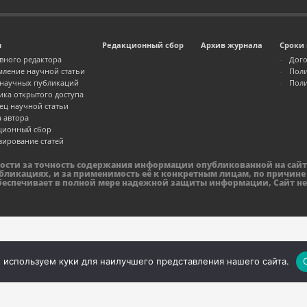
м
Редакционный сбор
Архив журнала
Сроки 
авного редактора
Дого
ление научной статьи
Поли
 научных публикаций
Поли
ика открытого доступа
ец научной статьи
а автора
ционный сбор
зирование статей
ности за точность содержания информации опубликованной на сайт
бликациях, и за применимость её к конкретным лицам, по причине
обеспечивает в полной мере надежной защиты информации, Сайт не
 используем куки для наилучшего представления нашего сайта.