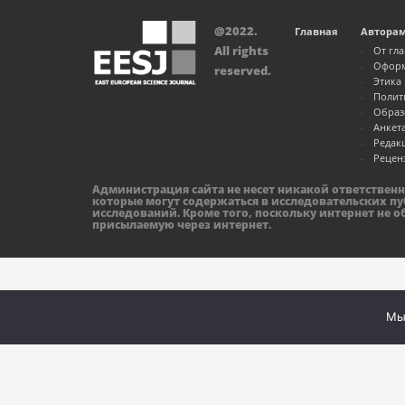
@2022.
Главная
Автора
All rights
От гл
Оформ
reserved.
Этика
Полит
Образ
Анкет
Редак
Рецен
Администрация сайта не несет никакой ответствен
которые могут содержаться в исследовательских пу
исследований. Кроме того, поскольку интернет не 
присылаемую через интернет.
Мы