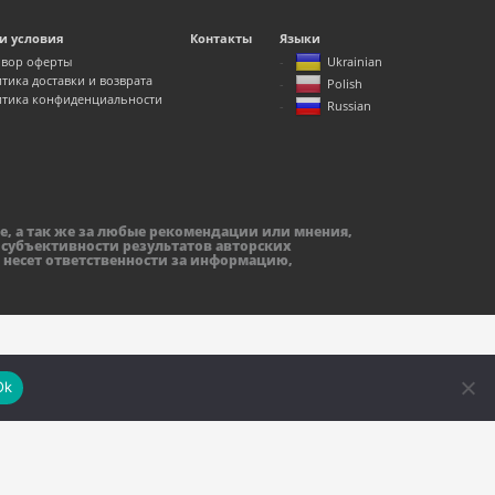
и условия
Контакты
Языки
вор оферты
Ukrainian
тика доставки и возврата
Polish
тика конфиденциальности
Russian
е, а так же за любые рекомендации или мнения,
 субъективности результатов авторских
 несет ответственности за информацию,
Ok