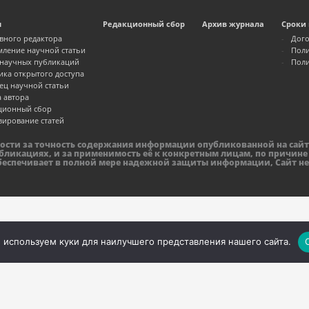
м
Редакционный сбор
Архив журнала
Сроки 
авного редактора
Дого
ление научной статьи
Поли
 научных публикаций
Поли
ика открытого доступа
ец научной статьи
а автора
ционный сбор
зирование статей
ности за точность содержания информации опубликованной на сайт
бликациях, и за применимость её к конкретным лицам, по причине
обеспечивает в полной мере надежной защиты информации, Сайт не
 используем куки для наилучшего представления нашего сайта.