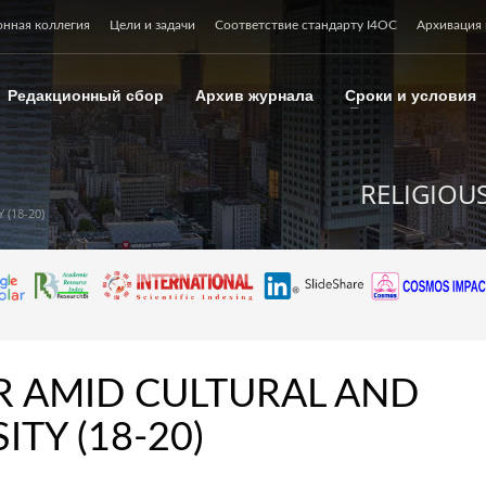
онная коллегия
Цели и задачи
Соответствие стандарту I4OC
Архивация 
Редакционный сбор
Архив журнала
Сроки и условия
RELIGIOU
(18-20)
R AMID CULTURAL AND
ITY (18-20)