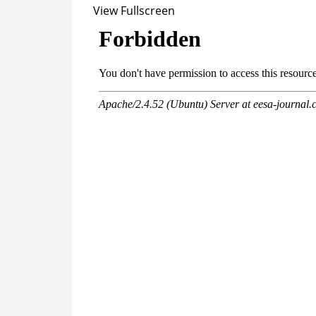
View Fullscreen
Перейти
к
содержимому
PDF