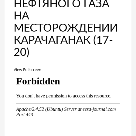
НЕФТЯНОГО ГАЗА
НА
МЕСТОРОЖДЕНИИ
КАРАЧАГАНАК (17-
20)
View Fullscreen
Перейти
к
содержимому
PDF